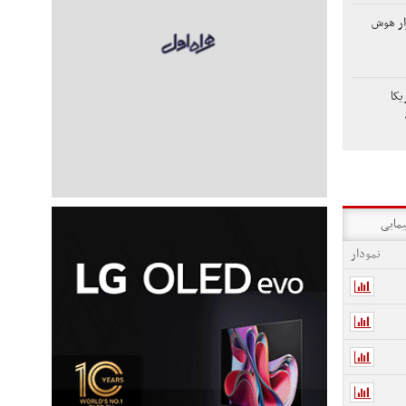
ار هوش
یکا
یمایی
نمودار