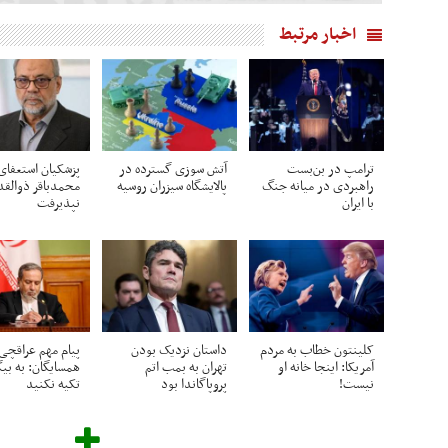
اخبار مرتبط
ترامپ در بن‌بست
آتش سوزی گسترده در
پزشکیان استعفای
راهبردی در میانه جنگ
پالایشگاه سیزران روسیه
محمدباقر ذوالقدر
با ایران
نپذیرفت
کلینتون خطاب به مردم
داستان نزدیک بودن
پیام مهم عراقچی 
آمریکا: اینجا خانه او
تهران به بمب اتم
همسایگان: به بیگ
نیست!
پروپاگاندا بود
تکیه نکنید