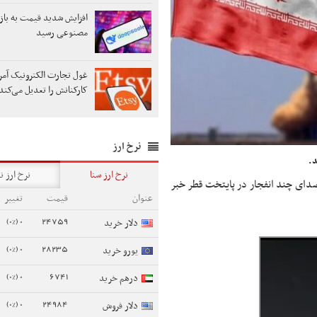
افزایش شدید قیمت به باز
مصنوعی رسید
غول تجارت الکترونیک آمر
کارکنانش را تعدیل می‌کند
نرخ ارز
د.
نرخ ارز سنا
نرخ ارز ن
صدای چند انفجار در پایتخت قطر خبر
عنوان
قیمت
تغییر
0 (0%)
24759
دلار خرید
0 (0%)
28235
یورو خرید
0 (0%)
6741
درهم خرید
0 (0%)
24984
دلار فروش