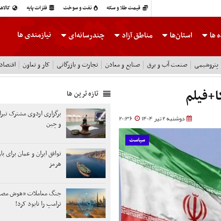
قیمت طلا و سکه
نفت و سوخت
فلزات پایه
کالاه
نیازمندی ها
 ها
استان‌ها
مناطق آزاد
چندرسانه‌ای
پتروشیمی
صنعت آب و برق
صنایع و معادن
تجارت و بازرگانی
کار و تعاون
اقتصاد
ا+فیلم
تازه ترین ها
برگزاری اردوی مشترک تیران
دوشنبه 2 تیر 1404
20:36
و چین
سیاست
توافق ایران و عمان برای ب
هرمز
جنگ معاملات «هوش مص
ترامپ را نابود کرد!