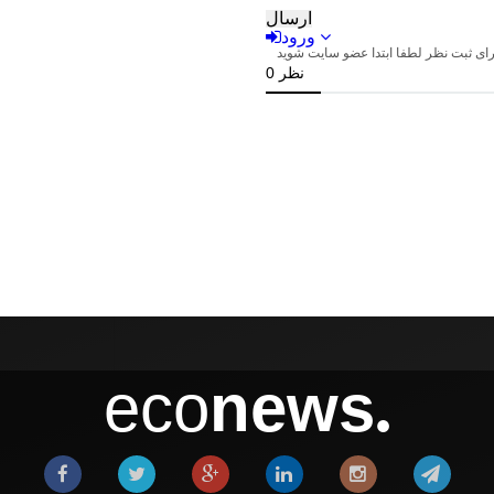
eco
news
●