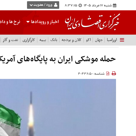
شنبه 17 مرداد 1405
8:37:16
ورود / عضویت
اخبار و رویدادها
نرخ ها
و داده
اوراسیا
جهان
اکو
کلان و بودجه
بانک
بیمه
کارگزاری
نفت و گاز
حمله موشکی ایران به پایگاه‌های آمریک
شناسه: 4043850