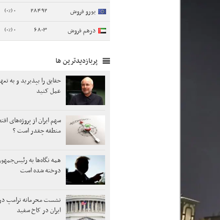
0 (0%)
28492
یورو فروش
0 (0%)
6803
درهم فروش
پربازدیدترین ها
حقایق را بپذیرید و به تع
عمل کنید
سهم ایران از پروژه‌های اق
منطقه چقدر است ؟
همه نگاه‌ها به رئیس‌جمهو
دوخته شده است
نشست محرمانه ترامپ در ر
ایران در کاخ سفید