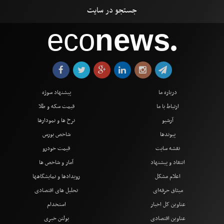
eco
news
●
درباره ما
پیشنهاد سوژه
ارتباط با ما
قیمت سکه و طلا
آرشیو
نرخ ها و نمودارها
پیوندها
شاخص بورس
نقشه سایت
قیمت خودرو
انتقاد و پیشنهاد
آمار و شاخص ها
اعلام مشکل
رویدادها و نمایشگاهها
میثاق حرفه‌ای
تحلیل های اقتصادی
عناوین کل اخبار
استخدام
عناوین اقتصادی
بولتن خبری