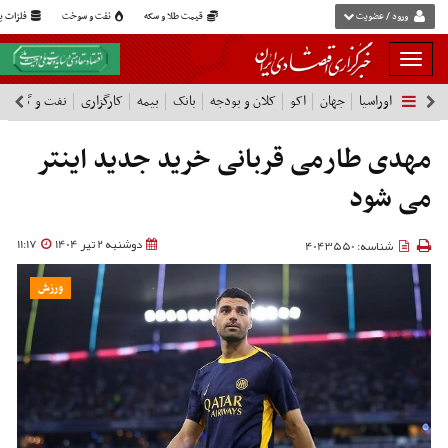
ورود / عضویت
قیمت طلا و سکه
نفت و سوخت
فلزات پا
بار
و
اوراسیا
جهان
اکو
کلان و بودجه
بانک
بیمه
کارگزاری
نفت و گاز
پ
بسته
نمودن
فهرست
مهدی طارمی قربانی خرید جدید اینتر
می شود
دوشنبه 2 تیر 1404
11:17
شناسه: 4043550
ورزش