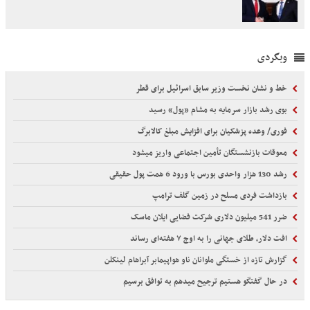
وبگردی
خط و نشان نخست وزیر سابق اسرائیل برای قطر
بوی رشد بازار سرمایه به مشام «پول» رسید
فوری/ وعده پزشکیان برای افزایش مبلغ کالابرگ
معوقات بازنشستگان تأمین اجتماعی واریز میشود
رشد 130 هزار واحدی بورس با ورود 6 همت پول حقیقی
بازداشت فردی مسلح در زمین گلف ترامپ
ضرر 541 میلیون دلاری شرکت فضایی ایلان ماسک
افت دلار، طلای جهانی را به اوج ۷ هفته‌ای رساند
گزارش تازه از خستگی ملوانان ناو هواپیمابر آبراهام لینکلن
در حال گفتگو هستیم ترجیح میدهم به توافق برسیم