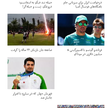
درخواست ایران برای میزبانی جام
حمله تند فیگو به اینفانتینو:
باشگاه‌های فوتسال آسیا
دروغگو، پَست‌ و حیله‌گر!
فرناندو آلونسو با لامبورگینی 6
صاعقه جان بازیکن ۲۴ ساله را گرفت
میلیون دلاری در موناکو
قهرمان جهان که در مبارزه با اشرار
جانباز شد