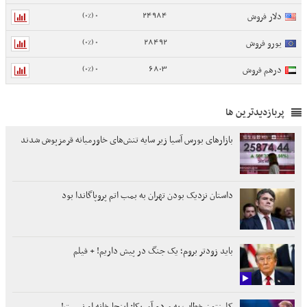
0 (0%)
24984
دلار فروش
0 (0%)
28492
یورو فروش
0 (0%)
6803
درهم فروش
پربازدیدترین ها
بازارهای بورس آسیا زیر سایه تنش‌های خاورمیانه قرمزپوش شدند
داستان نزدیک بودن تهران به بمب اتم پروپاگاندا بود
باید زودتر بروم؛ یک جنگ در پیش داریم! + فیلم
کلینتون خطاب به مردم آمریکا: اینجا خانه او نیست!