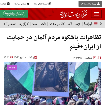
ورود / عضویت
قیمت طلا و سکه
نفت و سوخت
فلزات پا
بار
و
اوراسیا
جهان
اکو
کلان و بودجه
بانک
بیمه
کارگزاری
نفت و گاز
پ
بسته
نمودن
شرکت ها
فهرست
تظاهرات باشکوه مردم آلمان در حمایت
از ایران+فیلم
یکشنبه 1 تیر 1404
18:21
شناسه: 4043171
جامعه