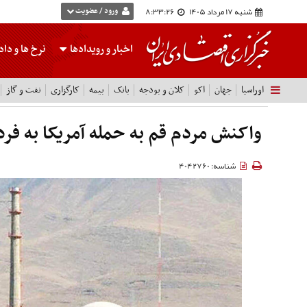
شنبه 17 مرداد 1405
8:33:27
ورود / عضویت
اخبار و رویدادها
نرخ ها
و داده
اوراسیا
جهان
اکو
کلان و بودجه
بانک
بیمه
کارگزاری
نفت و گاز
واکنش مردم قم به حمله آمریکا به فر
شناسه: 4042760