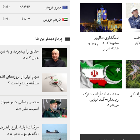
0 (0%)
28492
یورو فروش
0 (0%)
6803
درهم فروش
سخت
نامگذاری سالروز
پربازدیدترین ها
اطق
مشروطه به نام روز و
هفته تبریز
حقایق را بپذیرید و به تع
عمل کنید
سهم ایران از پروژه‌های اق
منطقه چقدر است ؟
افیکی
سند منطقه آزاد مشترک
ریمدان–گبد نهایی
محسن رضایی دبیر شورای 
می‌شود
امنیت ملی شد
جزئیات اولیۀ طرح راهبر
تنگه هرمز منتشر شد