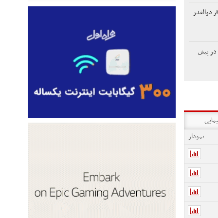
ر ذوالقدر
 در پیش
یمایی
نمودار