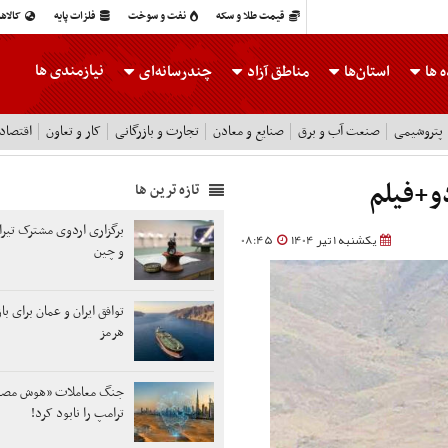
قیمت طلا و سکه
نفت و سوخت
فلزات پایه
کالاه
نیازمندی ها
 ها
استان‌ها
مناطق آزاد
چندرسانه‌ای
پتروشیمی
صنعت آب و برق
صنایع و معادن
تجارت و بازرگانی
کار و تعاون
اقتصاد
دو+فیلم
تازه ترین ها
برگزاری اردوی مشترک تیران
یکشنبه 1 تیر 1404
08:45
و چین
توافق ایران و عمان برای ب
هرمز
جنگ معاملات «هوش مص
ترامپ را نابود کرد!