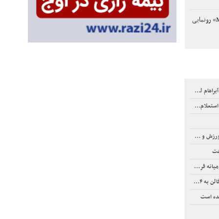
شرکت متا از «Muse Code» رونمایی
م لینکلن
‌آمیز است
و جوانان
فت
زپوش شدند
لار رسید
شده است