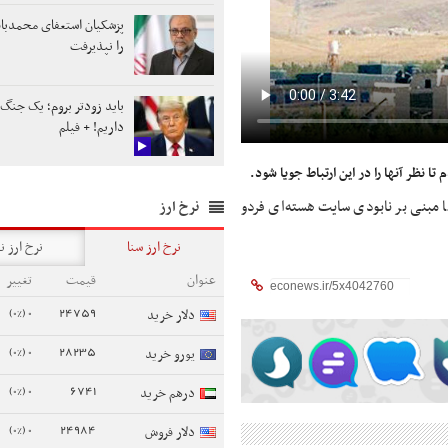
پزشکیان استعفای محمدباق
را نپذیرفت
باید زودتر بروم؛ یک جنگ
داریم! + فیلم
ا نظر آنها را در این ارتباط جویا شود.
 مبنی بر نابودی ‌سایت هسته‌ای فردو
نرخ ارز
نرخ ارز سنا
نرخ ارز ن
عنوان
قیمت
تغییر
0 (0%)
24759
دلار خرید
0 (0%)
28235
یورو خرید
0 (0%)
6741
درهم خرید
0 (0%)
24984
دلار فروش