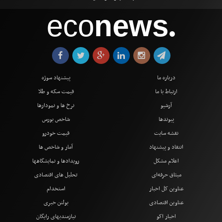
eco
news
●
درباره ما
پیشنهاد سوژه
ارتباط با ما
قیمت سکه و طلا
آرشیو
نرخ ها و نمودارها
پیوندها
شاخص بورس
نقشه سایت
قیمت خودرو
انتقاد و پیشنهاد
آمار و شاخص ها
اعلام مشکل
رویدادها و نمایشگاهها
میثاق حرفه‌ای
تحلیل های اقتصادی
عناوین کل اخبار
استخدام
عناوین اقتصادی
بولتن خبری
اخبار اکو
نیازمندیهای رایگان