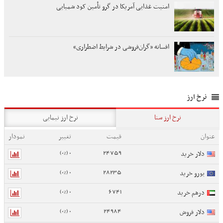
امنیت غذایی آمریکا در گرو تأمین کود شمیایی
افسانه «گران‌فروشی در شرایط اضطراری»
نرخ ارز
نرخ ارز سنا
نرخ ارز نیمایی
عنوان
قیمت
تغییر
نمودار
0 (0%)
24759
دلار خرید
0 (0%)
28235
یورو خرید
0 (0%)
6741
درهم خرید
0 (0%)
24984
دلار فروش