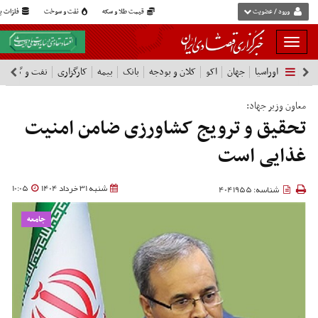
ورود / عضویت
قیمت طلا و سکه
نفت و سوخت
فلزات پا
بار
و
اوراسیا
جهان
اکو
کلان و بودجه
بانک
بیمه
کارگزاری
نفت و گاز
پ
بسته
نمودن
فهرست
معاون وزیر جهاد:
تحقیق و ترویج کشاورزی ضامن امنیت
غذایی است
شنبه 31 خرداد 1404
10:05
شناسه: 4041955
جامعه