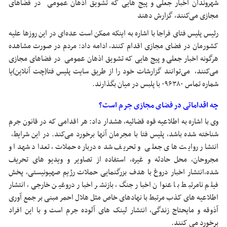
شهروندان اخبار جعلی و پیج هایی که تشویق اذهان عمومی در فضاهای
مجازی می‌کنند، گزارش دهند
رئیس پلیس فتای فراجا با اشاره به اینکه ممکن است عده‌ای در این روزها علیه
کشورمان در فضای مجازی اقدام کنند، ادامه داد: مردم در صورت مشاهده
هرگونه اخبار جعلی و پیج هایی که تشویق اذهان عمومی در فضاهای مجازی
می‌کنند، می‌توانند گزارشات خود را از طریق سایت پلیس فتا(چت آنلاین)یا
شماره تماس ۰۹۶۳۸۰ با پلبس در میان بگذارند.
چه اقداماتی در فضای مجازی جرم است؟
وی با اشاره به اطلاعیه قوه قضائیه، هشدار داد: هر اقدامی که در قانون جرم
شناخته شده باشد، پلیس فتا با مجرمان آنها برخورد می‌کند. در این شرایط،
انتشار روایت های جعلی و تحریف شده درباره حملات، تعداد شهدا و
مجروحان، محل حادثه و غیره، استفاده از تصاویر و ویدیو های تحریف
شده،انتشار اخبار دروغ با هدف بزرگنمایی حملات رژیم صهیونیستی، پخش
فیلم نامرتبط با عنوان اخبار جنگ، بازنشر اخبار دروغین خارجی، انتشار
اطلاعیه های کذب مرتبط با نهادهای خاص مثل هلال احمر مبنی بر جمع آوری
آذوقه و مایحتاج زندگی، انتشار لینک های آلوده جرم است و با این افراد
برخورد می کنند.