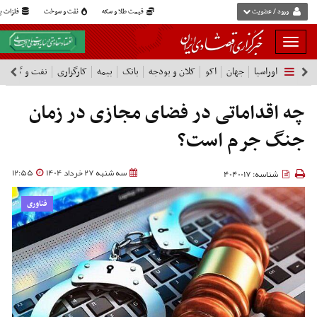
ورود / عضویت
قیمت طلا و سکه
نفت و سوخت
فلزات پا
بار
و
اوراسیا
جهان
اکو
کلان و بودجه
بانک
بیمه
کارگزاری
نفت و گاز
پ
بسته
نمودن
فهرست
چه اقداماتی در فضای مجازی در زمان
جنگ جرم است؟
سه شنبه 27 خرداد 1404
12:55
شناسه: 4040017
فناوری