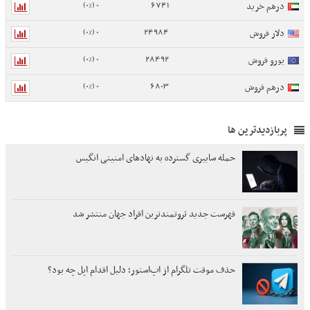
0 (0%)
6741
درهم خرید
0 (0%)
24984
دلار فروش
0 (0%)
28492
یورو فروش
0 (0%)
6803
درهم فروش
پربازدیدترین ها
حمله سایبری گسترده به نهادهای امنیتی انگیس
فهرست جدید ثروتمندترین افراد جهان منتشر شد
حذف موقت تلگرام از اپ‌استور؛ دلیل اقدام اپل چه بود؟