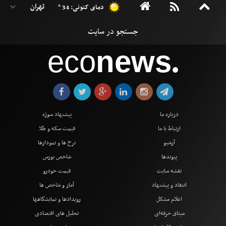
دمای کنونی: 34 °
eco
news
●
درباره ما
پیشنهاد سوژه
ارتباط با ما
قیمت سکه و طلا
آرشیو
نرخ ها و نمودارها
پیوندها
شاخص بورس
نقشه سایت
قیمت خودرو
انتقاد و پیشنهاد
آمار و شاخص ها
اعلام مشکل
رویدادها و نمایشگاهها
میثاق حرفه‌ای
تحلیل های اقتصادی