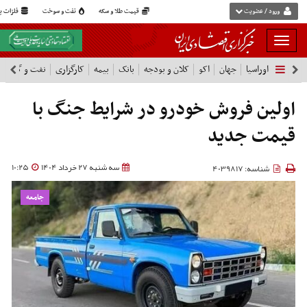
ورود / عضویت
قیمت طلا و سکه
نفت و سوخت
فلزات پا
بار
و
اوراسیا
جهان
اکو
کلان و بودجه
بانک
بیمه
کارگزاری
نفت و گاز
پ
بسته
نمودن
فهرست
اولین فروش خودرو در شرایط جنگ با
قیمت جدید
سه شنبه 27 خرداد 1404
10:25
شناسه: 4039817
جامعه