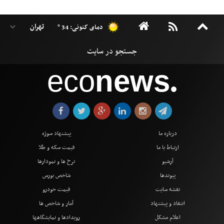
دمای کنونی: 34 °
eco
news
●
درباره ما
پیشنهاد سوژه
ارتباط با ما
قیمت سکه و طلا
آرشیو
نرخ ها و نمودارها
پیوندها
شاخص بورس
نقشه سایت
قیمت خودرو
انتقاد و پیشنهاد
آمار و شاخص ها
اعلام مشکل
رویدادها و نمایشگاهها