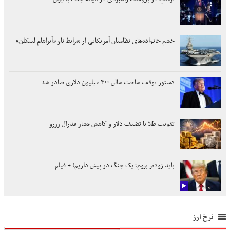
خشم خانواده‌های نظامیان آمریکایی از شرایط ناو «آبراهام لینکلن»
دستور توقف ساخت سالن ۴۰۰ میلیون دلاری صادر شد
تقویت طلا با تضیف دلار و کاهش فشار فدرال رزرو
باید زودتر بروم؛ یک جنگ در پیش داریم! + فیلم
نرخ ارز