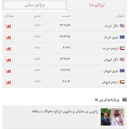
نرخ ارز سنا
نرخ ارز نیمایی
عنوان
قیمت
تغییر
نمودار
0 (0%)
24759
دلار خرید
0 (0%)
28235
یورو خرید
0 (0%)
6741
درهم خرید
0 (0%)
24984
دلار فروش
0 (0%)
28492
یورو فروش
0 (0%)
6803
درهم فروش
پربازدیدترین ها
رایزنی بن سلمان و مکرون درباره تحولات منطقه