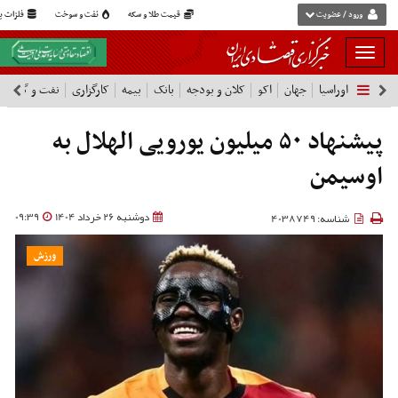
ورود / عضویت
قیمت طلا و سکه
نفت و سوخت
فلزات پا
بار
و
اوراسیا
جهان
اکو
کلان و بودجه
بانک
بیمه
کارگزاری
نفت و گاز
پ
بسته
نمودن
فهرست
پیشنهاد ۵۰ میلیون یورویی الهلال به
اوسیمن
دوشنبه 26 خرداد 1404
09:39
شناسه: 4038749
ورزش