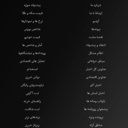
درباره ما
پیشنهاد سوژه
ارتباط با ما
قیمت سکه و طلا
آرشیو
نرخ ها و نمودارها
پیوندها
شاخص بورس
نقشه سایت
قیمت خودرو
انتقاد و پیشنهاد
آمار و شاخص ها
اعلام مشکل
رویدادها و نمایشگاهها
میثاق حرفه‌ای
تحلیل های اقتصادی
عناوین کل اخبار
استخدام
عناوین اقتصادی
بولتن خبری
اخبار اکو
نیازمندیهای رایگان
اخبار استان ها
ثبت آگهی
بازتاب رسانه ها
راهنمای خرید
پیشخوان روزنامه ها
ثبت شکایت
پرونده ویژه
برندهای برتر
مناطق آزاد
رپرتاژ خبری