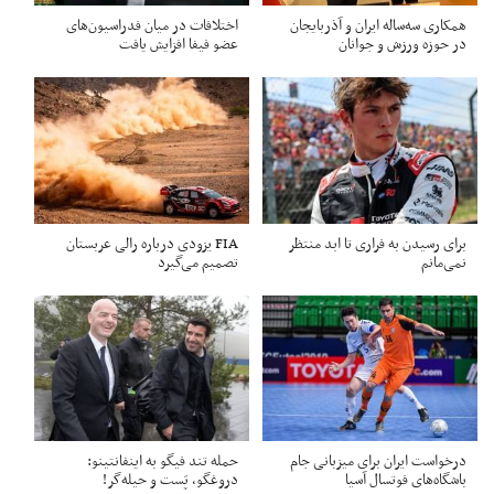
همکاری سه‌ساله ایران و آذربایجان
اختلافات در میان فدراسیون‌های
در حوزه ورزش و جوانان
عضو فیفا افزایش یافت
برای رسیدن به فراری تا ابد منتظر
FIA یزودی درباره رالی عربستان
نمی‌مانم
تصمیم می‌گیرد
درخواست ایران برای میزبانی جام
حمله تند فیگو به اینفانتینو:
باشگاه‌های فوتسال آسیا
دروغگو، پَست‌ و حیله‌گر!