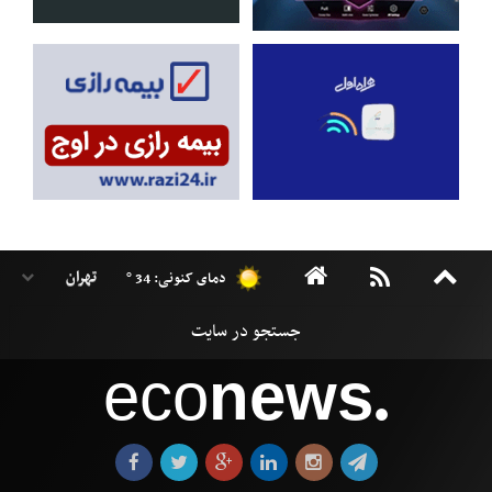
دمای کنونی: 34 °
eco
news
●