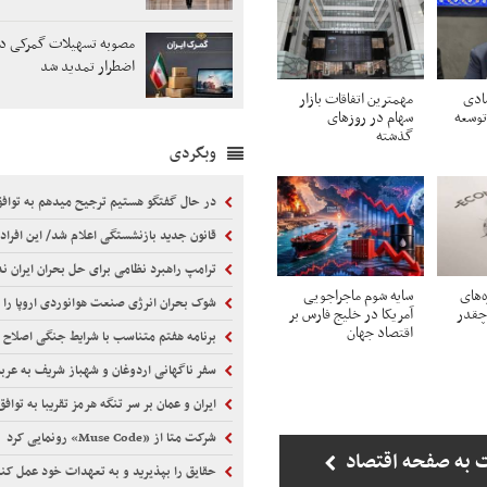
مصوبه تسهیلات گمرکی در
اضطرار تمدید شد
ادی
مهمترین اتفاقات بازار
توسعه
سهام در روزهای
گذشته
وبگردی
در حال گفتگو هستیم ترجیح میدهم به تواف
قانون جدید بازنشستگی اعلام شد/ این افراد باید 5 سال بیشتر کا
ترامپ راهبرد نظامی برای حل بحران ایران ند
ه‌های
سایه شوم ماجراجویی
شوک بحران انرژی صنعت هوانوردی اروپا را زمین
چقدر
آمریکا در خلیج فارس بر
اقتصاد جهان
برنامه هفتم متناسب با شرایط جنگی اصلاح 
سفر ناگهانی اردوغان و شهباز شریف به عرب
ایران و عمان بر سر تنگه هرمز تقریبا به تواف
شرکت متا از «Muse Code» رونمایی کرد
 به صفحه اقتصاد
حقایق را بپذیرید و به تعهدات خود عمل کن