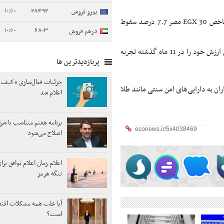
0 (0%)
28492
یورو فروش
شاخص کل بورس تداول عربستان سعودی 2.5 درصد کاهش یافت و شاخص EGX 30 مصر 7.7 درصد سقوط
0 (0%)
6803
درهم فروش
، واحد پول اسرائیل، شِکِل، در 13 ژوئن بیشترین کاهش ارزش خود را در 11 ماه گذشته تجربه
پربازدیدترین ها
جزئیات فعال‌سازی «کیف پ
ان به دارایی‌های امن سنتی مانند طلا
اعلام شد
برنامه هفتم متناسب با شر
اصلاح می‌شود
اعلام زمان اعلام توافق برا
تنگه هرمز
آیا علت همه مشکلات اق
است؟