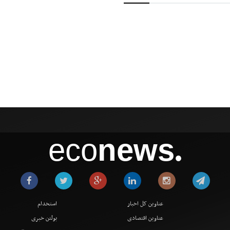
eco
news
●
عناوین کل اخبار
استخدام
عناوین اقتصادی
بولتن خبری