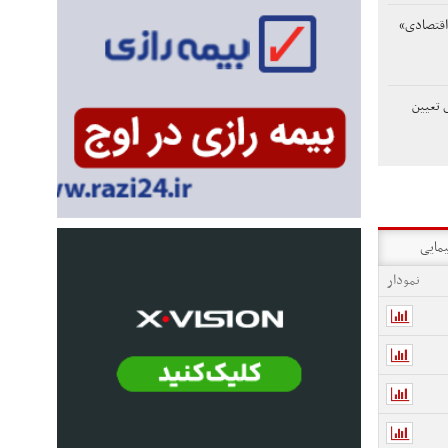
اقتصادی»
 تعیین
یمایی
نمودار