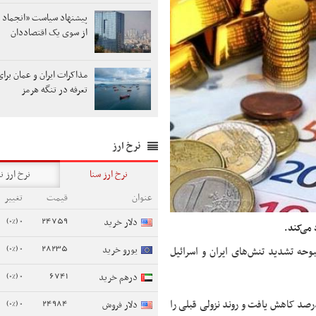
پیشنهاد سیاست «انجماد 
از سوی یک اقتصاددان
مذاکرات ایران و عمان برای
تعرفه در تنگه هرمز
نرخ ارز
نرخ ارز سنا
نرخ ارز ن
عنوان
قیمت
تغییر
0 (0%)
24759
دلار خرید
 می‌کند.
0 (0%)
28235
یورو خرید
حه تشدید تنش‌های ایران و اسرائیل
0 (0%)
6741
درهم خرید
0 (0%)
24984
35 واحدی بورس تل‌آویو اسرائیل در آغاز معاملات 15 ژوئن 1.5 درصد کاهش یافت و روند نزولی قبلی را
دلار فروش