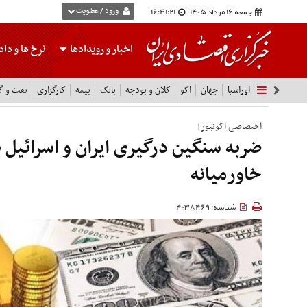
جمعه 16 مرداد 1405
16:41:22
ورود / عضویت
اخبار و رویدادها
نرخ ها
و داده
اوراسیا
جهان
اکو
کلان و بودجه
بانک
بیمه
کارگزاری
نفت و گا
اختصاصی اکونیوز|
ضربه سنگین درگیری ایران و اسرائیل ب
خاورمیانه
شناسه: 4038469