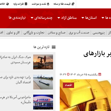
قیمت طلا و سکه
نفت و سوخت
فلزات پایه
کالاه
نیازمندی ها
 ها
استان‌ها
مناطق آزاد
چندرسانه‌ای
ز
پتروشیمی
صنعت آب و برق
صنایع و معادن
تجارت و بازرگانی
کار و تعاون
اقت
تازه ترین ها
ر بازارهای
شوک جنگ ایران به صادر
عربستان سعودی
یکشنبه 25 خرداد 1404
16:29
راین؛ تهدیدی تازه برای 
اقتصاد آلمان
اقتصاد
ماجراجویی آمریکا در هرمز
«آسه‌آن»