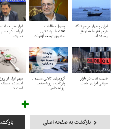
ایران و عمان بر سر تنگه
وصول مطالبات
ایران،شریک اقتص
هرمز تقریبا به توافق
100میلیارد دلاری
اوراسیا در مسیر 
رسیده اند
صندوق توسعه ازدولت
تجارت
قیمت نفت در بازار
گروههای کالایی مشمول
سهم ایران از پروژ
جهانی افزایش یافت
واردات با رویه جدید
اقتصادی منطقه 
ارز اشخاص
است ؟
بازگشت به صفحه اصلی
بازگشت