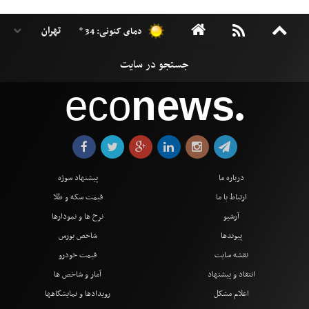
دمای کنونی: 34 °
eco
news
●
درباره ما
پیشنهاد سوژه
ارتباط با ما
قیمت سکه و طلا
آرشیو
نرخ ها و نمودارها
پیوندها
شاخص بورس
نقشه سایت
قیمت خودرو
انتقاد و پیشنهاد
آمار و شاخص ها
اعلام مشکل
رویدادها و نمایشگاهها