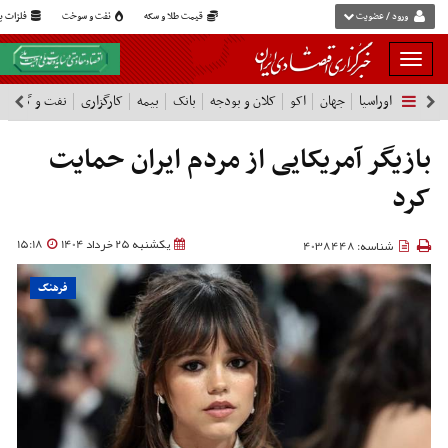
ورود / عضویت
قیمت طلا و سکه
نفت و سوخت
فلزات پا
بار
و
اوراسیا
جهان
اکو
کلان و بودجه
بانک
بیمه
کارگزاری
نفت و گاز
پ
بسته
نمودن
فهرست
بازیگر آمریکایی از مردم ایران حمایت
کرد
یکشنبه 25 خرداد 1404
15:18
شناسه: 4038448
فرهنگ