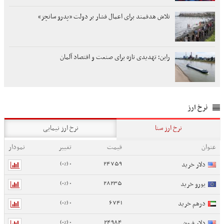
تلاش هدفمند برای اعمال فشار بر دولت «پدرو سانچز»
راین؛ تهدیدی تازه برای صنعت و اقتصاد آلمان
نرخ ارز
نرخ ارز سنا
نرخ ارز نیمایی
عنوان
قیمت
تغییر
نمودار
0 (0%)
24759
دلار خرید
0 (0%)
28235
یورو خرید
0 (0%)
6741
درهم خرید
0 (0%)
24984
دلار فروش