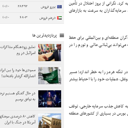
کرد. نگرانی از بروز اختلال در تأمین
0 (0%)
28492
یورو فروش
 نفت و گاز، موجب شد سرمایه‌گذاران به سرعت به بازارهای
0 (0%)
6803
درهم فروش
پربازدیدترین ها
ران منطقه‌ای و بین‌المللی برای حفظ
ی‌تواند بی‌ثباتی مالی و تورم را در
تعلیق زودهنگام مذاکرات ل
اسرائیل در رم
سعودی‌ها خود را بین ایرانی
ر تنگه هرمز را به خطر اندازد؛ مسیر
انصارالله گرفتار یافته‌اند!
نقل، عملیات خود را با احتیاط بیشتر
در حال گفتگو هستیم ترج
به توافق برسیم
ه به کاهش جذب سرمایه خارجی، توقف
 بورس در بسیاری از کشورهای منطقه
کاهش ۸۰ درصدی موشک
آمریکا در جنگ با ایران