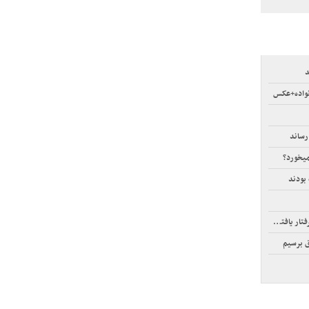
نواده+عکس
یخورد؟
بودند
افته‌اند!
ق برسیم