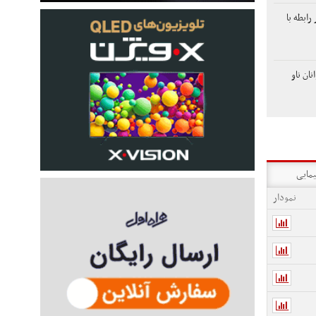
ابطه با
ان ناو
یمایی
نمودار