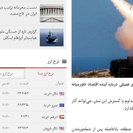
نشست محرمانه ترامپ در ر
ایران در کاخ سفید
گزارش تازه از خستگی ملوان
هواپیمابر آبراهام لینکلن
نرخ ارز
نرخ ارز سنا
نرخ ارز ن
عنوان
قیمت
تغییر
 عمیقی درباره آینده اقتصاد خاورمیانه
0 (0%)
24759
دلار خرید
داوم یا گسترش این تنش، می‌تواند آثار
0 (0%)
28235
یورو خرید
ذارد.
0 (0%)
6741
درهم خرید
0 (0%)
24984
دلار فروش
منطقه، بلافاصله پس از شعله‌ورشدن