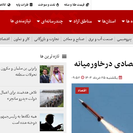
قیمت طلا و سکه
نفت و سوخت
فلزات پایه
کالاه
نیازمندی ها
 ها
استان‌ها
مناطق آزاد
چندرسانه‌ای
پتروشیمی
صنعت آب و برق
صنایع و معادن
تجارت و بازرگانی
کار و تعاون
اقتصاد
تازه ترین ها
تصادی درخاورمیانه
رایزنی بن سلمان و مکرون د
تحولات منطقه
یکشنبه 25 خرداد 1404
09:52
اقتصاد
تلاش هدفمند برای اعمال 
دولت «پدرو سانچز»
همه نگاه‌ها به رئیس‌جمهو
دوخته شده است