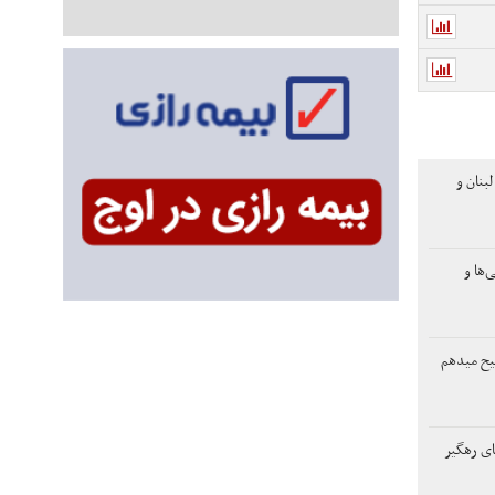
بنان و
‌ها و
یح میدهم
های رهگیر