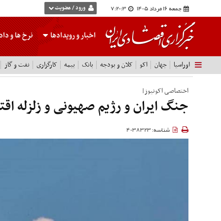
جمعه 16 مرداد 1405
7:20:4
ورود / عضویت
اخبار و رویدادها
نرخ ها
و داده
اوراسیا
جهان
اکو
کلان و بودجه
بانک
بیمه
کارگزاری
نفت و گاز
اختصاصی اکونیوز|
جنگ ایران و رژیم صهیونی و زلزله اق
شناسه: 4038323