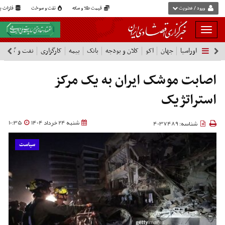
ورود / عضویت
قیمت طلا و سکه
نفت و سوخت
فلزات پا
بار
و
اوراسیا
جهان
اکو
کلان و بودجه
بانک
بیمه
کارگزاری
نفت و گاز
پ
بسته
نمودن
فهرست
اصابت موشک ایران به یک مرکز
استراتژیک
شنبه 24 خرداد 1404
10:35
شناسه: 4037489
سیاست