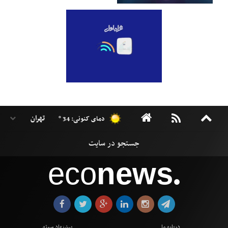
دمای کنونی: 34 °
eco
news
●
درباره ما
پیشنهاد سوژه