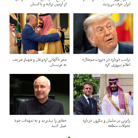
ایران حرف می‌زنید
از آزمون ترکیه و پاکستان
ترامپ دوباره در «تروث سوشال»
سفر ناگهانی اردوغان و شهباز شریف
اعلام پیروزی کرد
به عربستان
رایزنی بن سلمان و مکرون درباره
حقایق را بپذیرید و به تعهدات خود
تحولات منطقه
عمل کنید