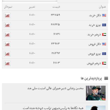
عنوان
قیمت
تغییر
نمودار
0 (0%)
24759
دلار خرید
0 (0%)
28235
یورو خرید
0 (0%)
6741
درهم خرید
0 (0%)
24984
دلار فروش
0 (0%)
28492
یورو فروش
0 (0%)
6803
درهم فروش
پربازدیدترین ها
محسن رضایی دبیر شورای عالی امنیت ملی شد
همه نگاه‌ها به رئیس‌جمهور ترامپ دوخته شده است