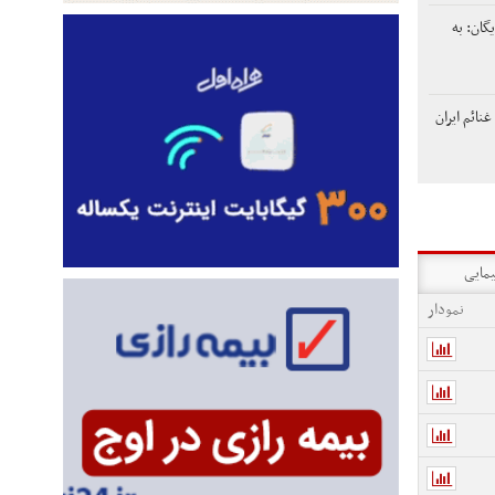
گان: به
غنائم ایران
یمایی
نمودار