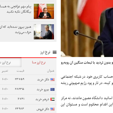
پیام مهم عراقچی به همسای
بیگانگان تکیه نکنید
هنوز پیروز نشده‌اید که از 
حرف می‌زنید
نرخ ارز
نرخ ارز سنا
نرخ ارز ن
ون تردید با تبعات سنگین آن روبه‌رو
عنوان
قیمت
تغییر
حساب کاربری خود در شبکه اجتماعی
0 (0%)
24759
دلار خرید
نه، در تار و پود رژیم صهیونی ریشه
0 (0%)
28235
یورو خرید
ساتید دانشگاه مصون ماندند، نه مرکز
0 (0%)
6741
درهم خرید
این اقدام محکوم است و مسئولان این
0 (0%)
24984
دلار فروش