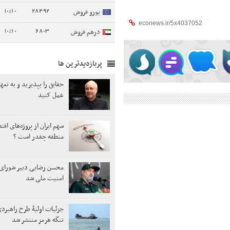
0 (0%)
28492
یورو فروش
0 (0%)
6803
درهم فروش
پربازدیدترین ها
حقایق را بپذیرید و به تع
عمل کنید
سهم ایران از پروژه‌های اق
منطقه چقدر است ؟
محسن رضایی دبیر شورای 
امنیت ملی شد
جزئیات اولیۀ طرح راهبر
تنگه هرمز منتشر شد