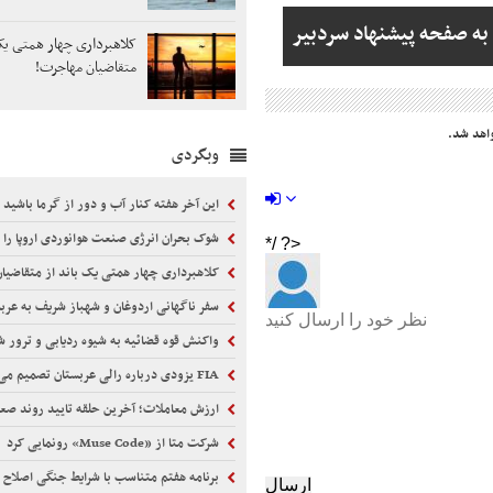
به صفحه پیشنهاد سردبیر
کلاهبرداری چهار همتی یک 
متقاضیان مهاجرت!
اهد شد.
وبگردی
این آخر هفته کنار آب و دور از گرما باشید
شوک بحران انرژی صنعت هوانوردی اروپا را زمین
کلاهبرداری چهار همتی یک باند از متقاضیا
سفر ناگهانی اردوغان و شهباز شریف به عرب
واکنش قوه قضائیه به شیوه ردیابی و ترور شهید 
FIA یزودی درباره رالی عربستان تصمیم می‌گیرد
ارزش معاملات؛ آخرین حلقه تایید روند ص
شرکت متا از «Muse Code» رونمایی کرد
برنامه هفتم متناسب با شرایط جنگی اصلاح 