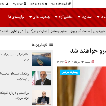
قیمت طلا و سکه
نفت و سوخت
فلزات پایه
کالاه
نیازمندی ها
 ها
استان‌ها
مناطق آزاد
چندرسانه‌ای
پتروشیمی
صنعت آب و برق
صنایع و معادن
تجارت و بازرگانی
کار و تعاون
اقتصاد
تازه ترین ها
رو خواهند شد
توافق ایران و عمان برای ب
هرمز
جمعه 23 خرداد 1404
18:32
پیشنهاد سردبیر
پزشکیان استعفای محمدباق
را نپذیرفت
می‌ایستم و درباره کارشکنی
حرف می‌زنم