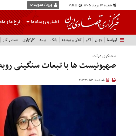
شنبه 17 مرداد 1405
7:11:6
ورود / عضویت
اخبار و رویدادها
نرخ ها
و داده
اوراسیا
جهان
اکو
کلان و بودجه
بانک
بیمه
کارگزاری
نفت و گاز
سخنگوی دولت:
صهیونیست ها با تبعات سنگینی روبه‌
شناسه: 4037052