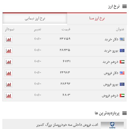
نرخ ارز
نرخ ارز سنا
نرخ ارز نیمایی
عنوان
قیمت
تغییر
نمودار
0 (0%)
24759
دلار خرید
0 (0%)
28235
یورو خرید
0 (0%)
6741
درهم خرید
0 (0%)
24984
دلار فروش
0 (0%)
28492
یورو فروش
0 (0%)
6803
درهم فروش
پربازدیدترین ها
افت فروش داخلی سه خودروساز بزرگ کشور