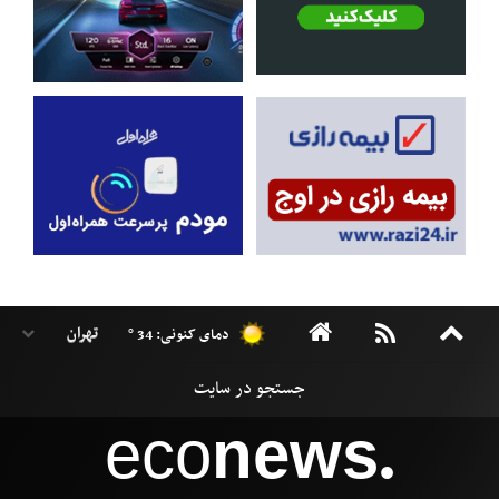
دمای کنونی: 34 °
eco
news
●