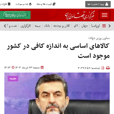
ورود / عضویت
قیمت طلا و سکه
نفت و سوخت
فلزات پا
بار
و
اوراسیا
جهان
اکو
کلان و بودجه
بانک
بیمه
کارگزاری
نفت و گاز
پ
بسته
نمودن
فهرست
معاون وزیر جهاد:
کالاهای اساسی به اندازه کافی در کشور
موجود است
جمعه 23 خرداد 1404
13:13
شناسه: 4036659
جامعه