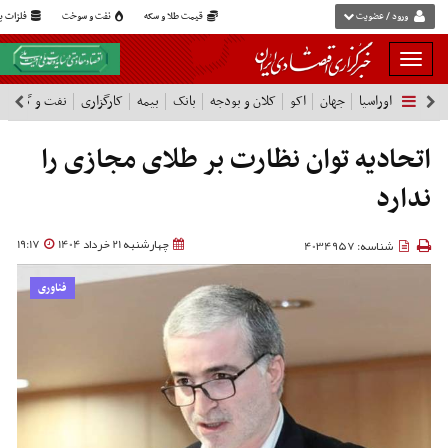
ورود / عضویت
قیمت طلا و سکه
نفت و سوخت
فلزات پا
بار
و
اوراسیا
جهان
اکو
کلان و بودجه
بانک
بیمه
کارگزاری
نفت و گاز
پ
بسته
نمودن
فهرست
اتحادیه توان نظارت بر طلای مجازی را
ندارد
چهارشنبه 21 خرداد 1404
19:17
شناسه: 4034957
فناوری