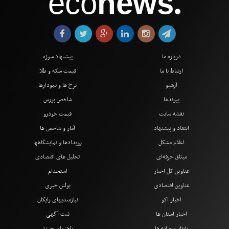
eco
news
●
درباره ما
پیشنهاد سوژه
ارتباط با ما
قیمت سکه و طلا
آرشیو
نرخ ها و نمودارها
پیوندها
شاخص بورس
نقشه سایت
قیمت خودرو
انتقاد و پیشنهاد
آمار و شاخص ها
اعلام مشکل
رویدادها و نمایشگاهها
میثاق حرفه‌ای
تحلیل های اقتصادی
عناوین کل اخبار
استخدام
عناوین اقتصادی
بولتن خبری
اخبار اکو
نیازمندیهای رایگان
اخبار استان ها
ثبت آگهی
بازتاب رسانه ها
راهنمای خرید