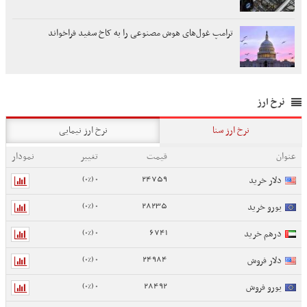
ترامپ غول‌های هوش مصنوعی را به کاخ سفید فراخواند
نرخ ارز
نرخ ارز سنا
نرخ ارز نیمایی
عنوان
قیمت
تغییر
نمودار
0 (0%)
24759
دلار خرید
0 (0%)
28235
یورو خرید
0 (0%)
6741
درهم خرید
0 (0%)
24984
دلار فروش
0 (0%)
28492
یورو فروش