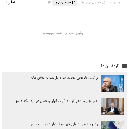
تازه ترین ها
واکنش تلویحی محمد جواد ظریف به توافق مکه
خبر مهم عراقچی از مذاکرات ایران و عمان درباره تنگه هرمز
رژیم حقوقی دریای خزر در انتظار تصویب مجلس