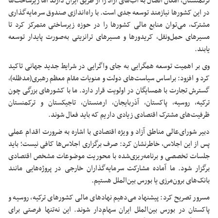
ترکمنستان، امکان اتصال به آب‌های آزاد را از طریق ایران دارند اما زیرساخت‌ها
در این کشورها نیازمند توسعه جدی است. با راه‌اندازی صندوق سرمایه‌گذاری
مشترک، می‌توان منابع مالی کشورها را در حوزه زیرساختی متمرکز کرد تا
مسیرهای حمل‌ونقل، کریدورها و مسیرهای ترانزیتی به‌صورت پایدار توسعه
یابند.
وی بر اهمیت توسعه همگرایی به جای واگرایی در شرایط جدید جهانی تاکید
کرد و افزود: براساس سیاست‌های دولت و منویات مقام معظم رهبری(مدظله)،
گسترش تجارت با همسایگان در اولویت قرار دارد. ما با کشورهای بزرگی چون
ترکیه، روسیه، پاکستان، آذربایجان، ارمنستان، تاجیکستان و ترکمنستان
ظرفیت‌های مشترک اقتصادی زیادی داریم که باید فعال شوند.
دبیر شورای‌عالی مناطق آزاد و ویژه اقتصادی با اشاره به ضرورت اقدام عملی
پس از این اجلاس، خاطرنشان کرد: صرف برگزاری اجلاس‌ها کافی نیست؛ باید
جلسات تخصصی و برنامه‌ریزی‌شده با محوریت موضوعات مشخص اقتصادی
برگزار شود. ما آماده مشارکت سرمایه‌گذاران خارجی در پروژه‌هایی مانند
بانک‌های برون‌مرزی یا بورس بین‌الملل هستیم.
مسرور تصریح کرد: پیشنهاد می‌دهیم نهادهای مالی کشورهای ترکیه، روسیه و
پاکستان در بورس بین‌الملل ایران سهام‌دار شوند. این نه‌تنها فرصتی برای