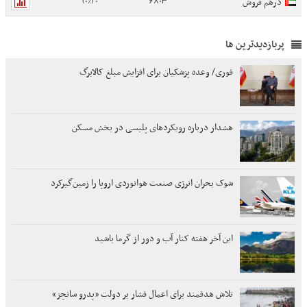
0 (0%)
6803
درهم فروش
پربازدیدترین ها
فوری/ وعده پزشکیان برای افزایش مبلغ کالابرگ
هشدار درباره رویکردهای پلیسی در بخش مسکن
شوک بحران انرژی صنعت هوانوردی اروپا را زمین‌گیر‌کرد
این آخر هفته کنار آب و دور از گرما باشید
تلاش هدفمند برای اعمال فشار بر دولت «پدرو سانچز»