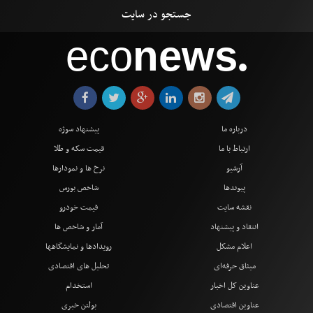
eco
news
●
درباره ما
پیشنهاد سوژه
ارتباط با ما
قیمت سکه و طلا
آرشیو
نرخ ها و نمودارها
پیوندها
شاخص بورس
نقشه سایت
قیمت خودرو
انتقاد و پیشنهاد
آمار و شاخص ها
اعلام مشکل
رویدادها و نمایشگاهها
میثاق حرفه‌ای
تحلیل های اقتصادی
عناوین کل اخبار
استخدام
عناوین اقتصادی
بولتن خبری