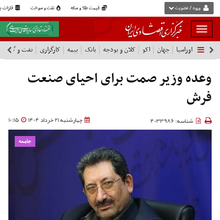
ورود / عضویت
قیمت طلا و سکه
نفت و سوخت
فلزات پا
بار
و
اوراسیا
جهان
اکو
کلان و بودجه
بانک
بیمه
کارگزاری
نفت و گاز
پ
بسته
نمودن
فهرست
وعده وزیر صمت برای احیای صنعت
فرش
چهارشنبه 21 خرداد 1404
10:15
شناسه: 4033986
جامعه