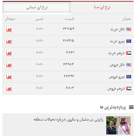
نرخ ارز سنا
نرخ ارز نیمایی
عنوان
قیمت
تغییر
نمودار
0 (0%)
24759
دلار خرید
0 (0%)
28235
یورو خرید
0 (0%)
6741
درهم خرید
0 (0%)
24984
دلار فروش
0 (0%)
28492
یورو فروش
0 (0%)
6803
درهم فروش
پربازدیدترین ها
رایزنی بن سلمان و مکرون درباره تحولات منطقه