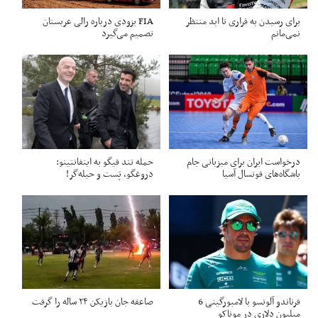
برای رسیدن به فراری تا ابد منتظر
FIA یزودی درباره رالی عربستان
نمی‌مانم
تصمیم می‌گیرد
درخواست ایران برای میزبانی جام
حمله تند فیگو به اینفانتینو:
باشگاه‌های فوتسال آسیا
دروغگو، پَست‌ و حیله‌گر!
فرناندو آلونسو با لامبورگینی 6
صاعقه جان بازیکن ۲۴ ساله را گرفت
میلیون دلاری در موناکو