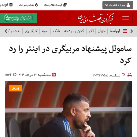
ورود / عضویت
قیمت طلا و سکه
نفت و سوخت
فلزات پا
بار
و
اوراسیا
جهان
اکو
کلان و بودجه
بانک
بیمه
کارگزاری
نفت و گاز
پ
بسته
نمودن
فهرست
ساموئل پیشنهاد مربیگری در اینتر را رد
کرد
سه شنبه 20 خرداد 1404
11:26
شناسه: 4032755
ورزش