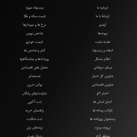
درباره ما
پیشنهاد سوژه
ارتباط با ما
قیمت سکه و طلا
آرشیو
نرخ ها و نمودارها
پیوندها
شاخص بورس
نقشه سایت
قیمت خودرو
انتقاد و پیشنهاد
آمار و شاخص ها
اعلام مشکل
رویدادها و نمایشگاهها
میثاق حرفه‌ای
تحلیل های اقتصادی
عناوین کل اخبار
استخدام
عناوین اقتصادی
بولتن خبری
اخبار اکو
نیازمندیهای رایگان
اخبار استان ها
ثبت آگهی
بازتاب رسانه ها
راهنمای خرید
پیشخوان روزنامه ها
ثبت شکایت
پرونده ویژه
برندهای برتر
مناطق آزاد
رپرتاژ خبری