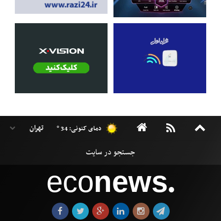
دمای کنونی: 34 °
eco
news
●