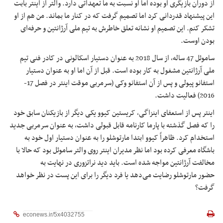
از دوران بازیگری او بوده اما او نسبت به ما تعهداتی دارد. والتر از اینتر بابت
این پیشنهاد قدردانی کرد اما تصمیم گرفت که در کنار ما بماند. من هم از او
تشکر کنم. این تصمیم او نشانه تعلق خاطرش به تیم ملی آرژانتین و حرفه‌ای
بودن اوست.
ساموئل 47 ساله، از سال 2018 به عنوان دستیار اسکالونی در کادر فنی تیم
ملی آرژانتین مشغول به کار بوده است. قبل از آن اما او به عنوان دستیار
استفانو پیولی و پس از آن استفانو وکی (سرمربی موقت اینتر در فصل 17-
2016) فعالیت داشت.
اینتر پس از استعفای اینزاگی، کریستین کیوو یکی دیگر از بازیکنان سابق خود
را که فصل گذشته با پارما کارنامه قابل قبولی داشت، به عنوان سرمربی جدید
استخدام کرد. ظاهراً کیوو ابتدا مارتوشلو را به عنوان دستیار اول خود به
باشگاه معرفی کرده بود اما نظر مدیران اینتر روی والتر ساموئل بود که حالا با
مخالفت آرژانتین مواجه شده است. باید دید نراتزوری در نهایت به
حضور مارتوشلو رضایت می‌دهد یا فرد دیگر را برای این پست در نظر خواهد
گرفت؟