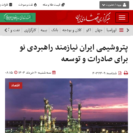
ورود / عضویت
قیمت طلا و سکه
نفت و سوخت
فلزات پا
بار
و
اوراسیا
جهان
اکو
کلان و بودجه
بانک
بیمه
کارگزاری
نفت و گاز
پ
بسته
نمودن
فهرست
پتروشیمی ایران نیازمند راهبردی نو
برای صادرات و توسعه
سه شنبه 20 خرداد 1404
08:15
شناسه: 4032409
اقتصاد