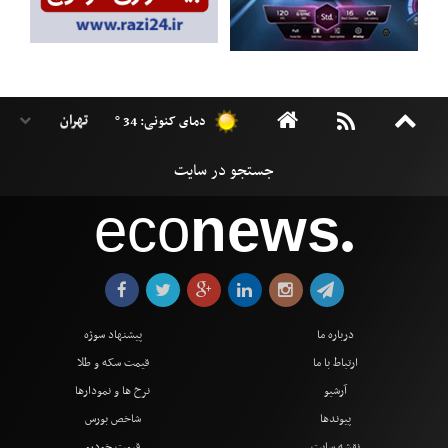
دمای کنونی: 34 °
eco
news
●
درباره ما
پیشنهاد سوژه
ارتباط با ما
قیمت سکه و طلا
آرشیو
نرخ ها و نمودارها
پیوندها
شاخص بورس
نقشه سایت
قیمت خودرو