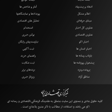
انتقاد و پیشنهاد
آمار و شاخص ها
اعلام مشکل
رویدادها و نمایشگاهها
میثاق حرفه‌ای
تحلیل های اقتصادی
عناوین کل اخبار
استخدام
عناوین اقتصادی
بولتن خبری
اخبار اکو
نیازمندیهای رایگان
اخبار استان ها
ثبت آگهی
بازتاب رسانه ها
راهنمای خرید
پیشخوان روزنامه ها
ثبت شکایت
پرونده ویژه
برندهای برتر
مناطق آزاد
رپرتاژ خبری
کلیه حقوق مادی و معنوی این سایت متعلق به هلدینگ فرهنگی،اقتصادی و رسانه ای
اکو می باشد و استفاده از مطالب با ذکر منبع بلامانع است .