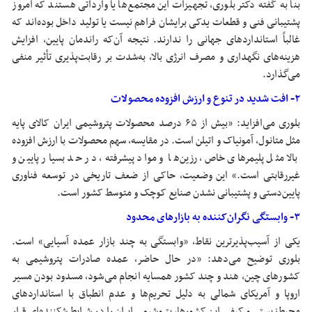
بنا به گفته دکتر بلوری، تجهیزات این مجتمع‌ها یا وارداتی هستند که امروز
پشتیبانی فنی و قطعات یدکی برایشان فراهم نیست یا تولید داخل بوده‌اند که
غالباً استانداردهای جهانی را ندارند. نتیجه آن‌که راندمان پایین، افزایش
هزینه‌های نگهداری و مصرف انرژی بالا، به‌شدت بر رقابت‌پذیری تأثیر منفی
می‌گذارد.
۲- افت شدید در تنوع و ارزش افزوده محصولات
بلوری می‌افزاید: «بیش از ۶۵ درصد محصولات پتروشیمی ایران کالای پایه
مثل متانول، آمونیاک و اتیلن است. در مقایسه، سهم محصولات با ارزش افزوده
بالا مثل پلیمرهای خاص، رزین‌ها و مواد پیشرفته، در حد بسیار پایین و
غیررقابتی است.» این وضعیت، حاکی از ضعف تاریخی در توسعه فناوری
پایین‌دستی و پشتیبانی نشدن صنایع کوچک و متوسط کشور است.
۳- وابستگی نگران‌کننده به بازارهای محدود
یکی از آسیب‌پذیرترین نقاط، «وابستگی به چند بازار عمده آسیایی» است.
بلوری توضیح می‌دهد: «در حال حاضر، عمده صادرات پتروشیمی به
کشورهای چین، هند و چند کشور همسایه انجام می‌شود، مسدود بودن مسیر
اروپا و آمریکای شمالی به دلیل تحریم‌ها و عدم انطباق با استانداردهای
محیط‌زیستی و کیفی این کشورها، پتروشیمی ایران را در شرایط شکننده‌ای قرار