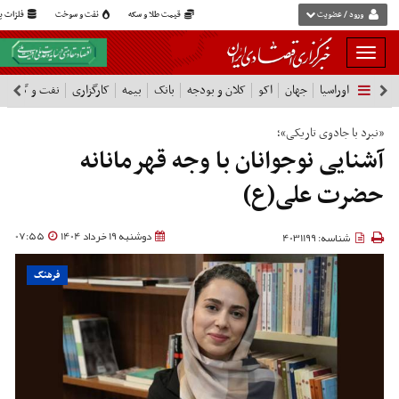
ورود / عضویت
قیمت طلا و سکه
نفت و سوخت
فلزات پا
بار
و
اوراسیا
جهان
اکو
کلان و بودجه
بانک
بیمه
کارگزاری
نفت و گاز
پ
بسته
نمودن
فهرست
«نبرد با جادوی تاریکی»؛
آشنایی نوجوانان با وجه قهرمانانه
حضرت علی(ع)
دوشنبه 19 خرداد 1404
07:55
شناسه: 4031199
فرهنگ