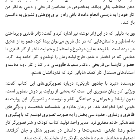
ذهن مخاطب باقی بماند، به‌خصوص در مضامین تاریخی و دینی به نظر من
کار خود را به درستی انجام داده تا باقی راه را برای پژوهش و تشویق به دانستن
باز کند.
وی به دلیلی که در این ژانر نوشته نیز اشاره کرد و گفت: ژانر فانتزی و پرداختن
به اساطیر و داستان‌هایی که در دل تاریخ می‌توان پیدا کرد، همواره از علایق
من بوده است. با توجه به این موضوع و استقبال و حمایت ناشر از کار فانتزی با
منابعی که در اختیار داشتم، طرح اولیه رمان را نوشتم و کار ادامه پیدا کرد.
حضور کارشناس تاریخی، دکتر سعید طاووسی در کنار کار، به دقت و
استنادهای مستدل کار کمک شایانی کرد که قدردانشان هستم.
نویسنده «نبرد با جادوی تاریکی» درباره تصویرگری‌های این کتاب گفت:
ویژگی کار رمان تصویری این است که بخشی از روایت بر دوش تصاویر است،
بدون ارتباط و همراهی و هماهنگی ناشر و نویسنده و تصویرگر، این روایت به
خوبی اجرا نخواهد شد. در رمان علاوه بر شناسنامه شخصیت و ویژگی‌های
ظاهری و رفتاری، حدود سی بخش را به صورت تصویری نوشتم که با پیگیری و
هماهنگی خانم مظفری‌فرد، مدیر واحد تولید کتاب کودک و هنر تصویرگر کار
خانم رعنا عابدی، شخصیت‌ها و داستان در تصاویر شکل و جان گرفتند.
امیدوارم مخاطبان «نبرد با جادوی تاریکی» از خواندنش لذت ببرند.