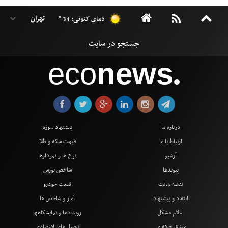
دمای کنونی: 34 °
eco
news
●
درباره ما
پیشنهاد سوژه
ارتباط با ما
قیمت سکه و طلا
آرشیو
نرخ ها و نمودارها
پیوندها
شاخص بورس
نقشه سایت
قیمت خودرو
انتقاد و پیشنهاد
آمار و شاخص ها
اعلام مشکل
رویدادها و نمایشگاهها
میثاق حرفه‌ای
تحلیل های اقتصادی