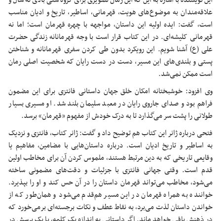
این نویسنده با اشاره به این که این رمان تصویری برای گروه سنی بالای نه سال و
علاقه‌مندان به موضوع‌های هویت، قهرمانی، اساطیر، تاریخ و ادیان مناسب
است، گفت: ایده اولیه این داستان، مواجهه با چهره قهرمان است؛ اما نه
قهرمانی کلیشه‌ای. در این کتاب قرار است با وجه قهرمانانه زندگی حضرت
علی (
ع)
آشنا شویم. این رویکرد بدون طی کردن سفری قهرمانانه و شناختن
پستی و بلندی‌های این مسیر، دست در دست
رایان
که شخصیت اصلی رمان
است ممکن نمی‌شد.
وی افزود: خوشبختانه امکان خلق جهان داستانی فانتزی برای این مضمون
فراهم بود و صدای جاروی
رایان
در معبد سلیمان بلند شد. او مسیری بسیار
طولانی را پشت سر می‌گذارد تا به درک خودش از مفهوم «قهرمان» برسد.
فتحی درباره ژانر این کتاب هم توضیح داد و گفت: ژانر کتاب، فانتزی و نزدیک
به اساطیر و تاریخ ادیان است. درباره داستان‌هایی با مضامین، مفاهیم یا
وقایعی تاریخی که به دین مرتبط هستند، ملموس کردن آن برای مخاطب اولین
قدم است. وقتی جهانی فانتزی با جزئیات و دقت‌های مضمونی ساخته
می‌شود، مخاطب می‌تواند قهرمان داستان را در آن حس کند و او را بپذیرد.
خواننده به همراه قهرمان در این مسیر هم‌قدم می‌شود و همان‌طور که از
خواندن داستان لذت می‌برد، به نقاط عطف و نکات برجسته‌ای برمی‌خورد که
در ذهنش باقی خواهد ماند. اگر داستانی به اندازه یک کلمه، یا یک پرسش در