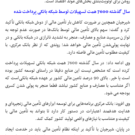
روشن برای اولویت‌بندی بخش‌های مولد اقتصاد است.
سال گذشته 7600 همت تسهیلات توسط شبکه بانکی پرداخت شده
شیرجیان همچنین بر ضرورت کاهش بار تأمین مالی از دوش شبکه بانکی تأکید
کرد و گفت: سهم بالای تأمین مالی توسط بانک‌ها در صورت عدم توجه به
توازن سررسید منابع و مصارف، منجر به تشدید ناترازی در شبکه بانکی و در
نهایت پولی‌شدن تأمین مالی خواهد شد؛ روندی که از نظر بانک مرکزی، با
کیفیت مطلوب تأمین مالی فاصله دارد.
وی ادامه داد: در سال گذشته 7600 همت شبکه بانکی تسهیلات پرداخت
کرده است که مشخص نیست این منابع دقیقا در راستای توسعه کشور بوده
است یا خیر. بالای 90 درصد تامین مالی کشور بر عهده شبکه بانکی‌است که
اگر متناسب با مصارف و منابع کشور نباشد قطعا منجر به پولی شدن کسری
بودجه می شود.
وی افزود: بانک مرکزی برنامه‌هایی برای توسعه ابزارهای تأمین مالی زنجیره‌ای و
هدایت هدفمند اعتبارات در دستور کار دارد تا بتواند به تأمین مالی با
کیفیت و متناسب با نیازهای واقعی تولید کشور کمک کند.
در پایان، شیرجیان با تأکید بر اینکه نظام تأمین مالی باید در خدمت ایجاد