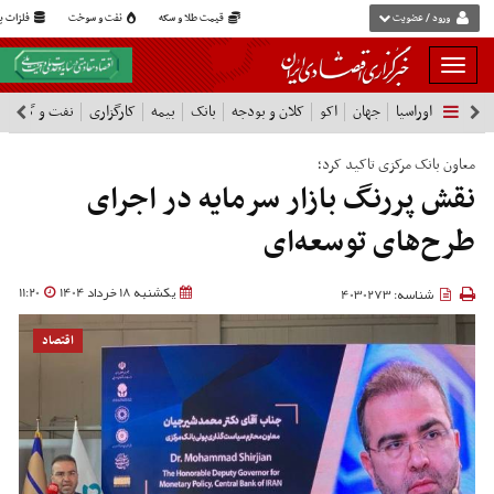
ورود / عضویت
قیمت طلا و سکه
نفت و سوخت
فلزات پا
بار
و
اوراسیا
جهان
اکو
کلان و بودجه
بانک
بیمه
کارگزاری
نفت و گاز
پ
بسته
نمودن
فهرست
معاون بانک مرکزی تاکید کرد؛
نقش پررنگ‌ بازار سرمایه در اجرای
طرح‌های توسعه‌ای
یکشنبه 18 خرداد 1404
11:20
شناسه: 4030273
اقتصاد