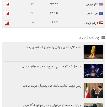
0 (0%)
24984
دلار فروش
0 (0%)
28492
یورو فروش
0 (0%)
6803
درهم فروش
پربازدیدترین ها
افت دلار، طلای جهانی را به اوج ۷ هفته‌ای رساند
در حال گفتگو هستیم ترجیح میدهم به توافق برسیم
رهبر شهید انقلاب مانند کوه پشتیبان دولت بودند
جزئیات جدید توافق ایران و عمان درباره تنگه هرمز