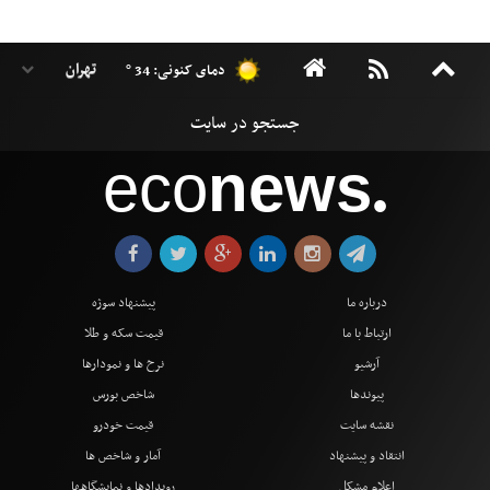
دمای کنونی: 34 °
eco
news
●
درباره ما
پیشنهاد سوژه
ارتباط با ما
قیمت سکه و طلا
آرشیو
نرخ ها و نمودارها
پیوندها
شاخص بورس
نقشه سایت
قیمت خودرو
انتقاد و پیشنهاد
آمار و شاخص ها
اعلام مشکل
رویدادها و نمایشگاهها