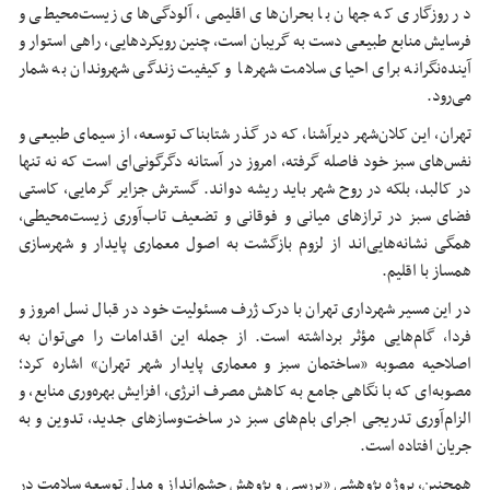
در روزگاری که جهان با بحران‌های اقلیمی، آلودگی‌های زیست‌محیطی و
فرسایش منابع طبیعی دست به گریبان است، چنین رویکردهایی، راهی استوار و
آینده‌نگرانه برای احیای سلامت شهرها و کیفیت زندگی شهروندان به شمار
می‌رود.
تهران، این کلان‌شهر دیرآشنا، که در گذر شتابناک توسعه، از سیمای طبیعی و
نفس‌های سبز خود فاصله گرفته، امروز در آستانه دگرگونی‌ای است که نه تنها
در کالبد، بلکه در روح شهر باید ریشه دواند. گسترش جزایر گرمایی، کاستی
فضای سبز در ترازهای میانی و فوقانی و تضعیف تاب‌آوری زیست‌محیطی،
همگی
نشانه‌هایی‌اند
از لزوم بازگشت به اصول معماری پایدار و شهرسازی
همساز با اقلیم.
در این مسیر شهرداری تهران با درک ژرف مسئولیت خود در قبال نسل امروز و
فردا، گام‌هایی مؤثر برداشته است. از جمله این اقدامات را می‌توان به
اصلاحیه مصوبه «ساختمان سبز و معماری پایدار شهر تهران» اشاره کرد؛
مصوبه‌ای که با نگاهی جامع به کاهش مصرف انرژی، افزایش بهره‌وری منابع، و
الزام‌آوری تدریجی اجرای بام‌های سبز در ساخت‌وسازهای جدید، تدوین و به
جریان افتاده است.
همچنین، پروژه پژوهشی «بررسی و پژوهش چشم‌انداز و مدل توسعه سلامت در