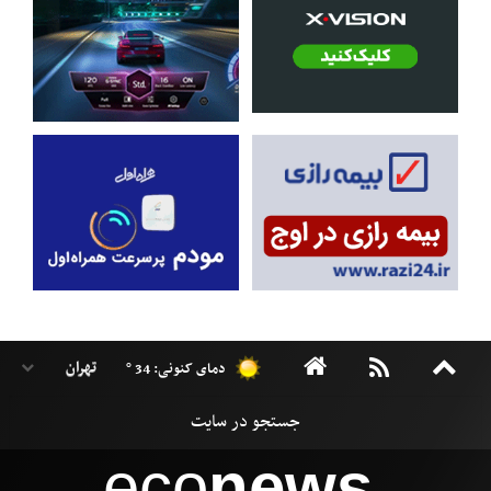
دمای کنونی: 34 °
eco
news