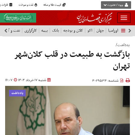
ورود / عضویت
قیمت طلا و سکه
نفت و سوخت
فلزات پا
بار
و
اوراسیا
جهان
اکو
کلان و بودجه
بانک
بیمه
کارگزاری
نفت و گاز
پ
بسته
نمودن
یدداشت/
فهرست
بازگشت به طبیعت در قلب کلان‌شهر
تهران
شنبه 17 خرداد 1404
16:07
شناسه: 4029534
یادداشت