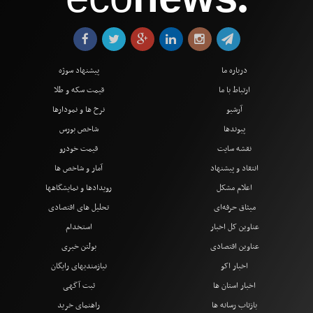
●
درباره ما
پیشنهاد سوژه
ارتباط با ما
قیمت سکه و طلا
آرشیو
نرخ ها و نمودارها
پیوندها
شاخص بورس
نقشه سایت
قیمت خودرو
انتقاد و پیشنهاد
آمار و شاخص ها
اعلام مشکل
رویدادها و نمایشگاهها
میثاق حرفه‌ای
تحلیل های اقتصادی
عناوین کل اخبار
استخدام
عناوین اقتصادی
بولتن خبری
اخبار اکو
نیازمندیهای رایگان
اخبار استان ها
ثبت آگهی
بازتاب رسانه ها
راهنمای خرید