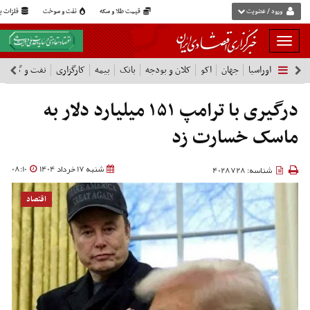
ورود / عضویت
قیمت طلا و سکه
نفت و سوخت
فلزات پا
بار
و
اوراسیا
جهان
اکو
کلان و بودجه
بانک
بیمه
کارگزاری
نفت و گاز
پ
بسته
نمودن
فهرست
درگیری با ترامپ ۱۵۱ میلیارد دلار به
ماسک خسارت زد
شنبه 17 خرداد 1404
08:10
شناسه: 4028728
اقتصاد