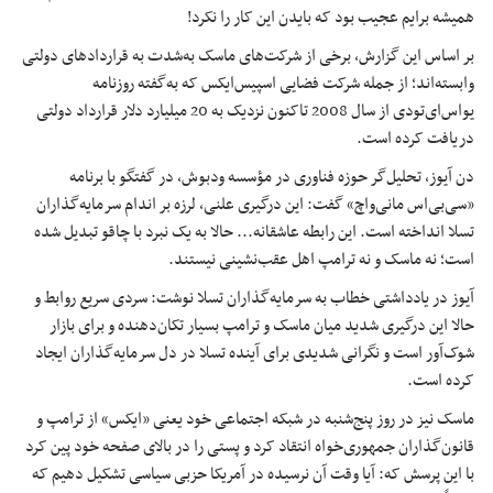
همیشه برایم عجیب بود که بایدن این کار را نکرد!
بر اساس این گزارش، برخی از شرکت‌های ماسک به‌شدت به قراردادهای دولتی
وابسته‌اند؛ از جمله شرکت فضایی اسپیس‌ایکس که به‌گفته روزنامه
یواس‌ای‌تودی از سال 2008 تاکنون نزدیک به 20 میلیارد دلار قرارداد دولتی
دریافت کرده است.
دن آیوز، تحلیل‌گر حوزه فناوری در مؤسسه ودبوش، در گفتگو با برنامه
«سی‌بی‌اس مانی‌واچ» گفت: این درگیری علنی، لرزه بر اندام سرمایه‌گذاران
تسلا انداخته است. این رابطه عاشقانه... حالا به یک نبرد با چاقو تبدیل شده
است؛ نه ماسک و نه ترامپ اهل عقب‌نشینی نیستند.
آیوز در یادداشتی خطاب به سرمایه‌گذاران تسلا نوشت: سردی سریع روابط و
حالا این درگیری شدید میان ماسک و ترامپ بسیار تکان‌دهنده و برای بازار
شوک‌آور است و نگرانی شدیدی برای آینده تسلا در دل سرمایه‌گذاران ایجاد
کرده است.
ماسک نیز در روز پنج‌شنبه در شبکه اجتماعی خود یعنی «ایکس» از ترامپ و
قانون‌گذاران جمهوری‌خواه انتقاد کرد و پستی را در بالای صفحه خود پین کرد
با این پرسش که: آیا وقت آن نرسیده در آمریکا حزبی سیاسی تشکیل دهیم که