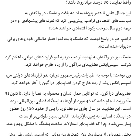
واقعاً نماینده 80 درصد میانه‌روها باشد؟
این جدال علنی تا عصر پنج‌شنبه ادامه یافت و ماسک در واکنش به
سیاست‌های اقتصادی ترامپ، پیش‌بینی کرد که تعرفه‌های پیشنهادی او «در
نیمه دوم سال موجب رکود اقتصادی خواهند شد.»
ترامپ هم در پاسخ نوشت که ماسک بابت لغو اعتبار مالیاتی خودروهای برقی
«دیوانه شده است».
ماسک نیز در واکنش به تهدید ترامپ درباره لغو قراردادهای دولتی، اعلام کرد
شرکت اسپیس‌ایکس فضاپیمای دراگون را از رده خارج خواهد کرد.
وی نوشت: با توجه به اظهارات رئیس‌جمهور درباره لغو قراردادهای دولتی من،
اسپیس‌ایکس روند از رده خارج کردن فضاپیمای دراگون را آغاز خواهد کرد.
فضاپیمای دراگون، که توانایی حمل انسان و محموله به فضا را دارد، تاکنون 51
مأموریت انجام داده که 46 مورد از آن‌ها به ایستگاه فضایی بین‌المللی بوده
است. این فضاپیما در سال جاری دو فضانورد را پس از حدود 300 روز حضور
در ایستگاه فضایی، به زمین بازگرداند؛ اقامتی بسیار طولانی‌تر از مدت
پیش‌بینی‌شده، چرا که فضاپیمای استارلاینر ساخت بوئینگ با مشکل روبه‌رو شد.
بخش عمده‌ای از میلیاردها دلار کمک‌هزینه دولتی که اسپیس‌ایکس طی دهه