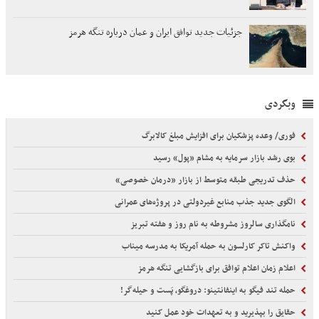
جزئیات جدید توافق ایران و عمان درباره تنگه هرمز
وبگردی
فوری/ وعده پزشکیان برای افزایش مبلغ کالابرگ
بوی رشد بازار سرمایه به مشام «پول» رسید
حذف تدریجی طبقه متوسط از بازار «درمان خصوصی»
الگوی جدید جذب منابع غیردولتی در پروژه‌های عمرانی
نامگذاری سالروز مشروطه به نام روز و هفته تبریز
واکنش تاکر کارلسون به حمله آمریکا به مدرسه میناب
اعلام زمان اعلام توافق برای بازگشایی تنگه هرمز
حمله تند فیگو به اینفانتینو: دروغگو، پَست‌ و حیله‌گر!
حقایق را بپذیرید و به تعهدات خود عمل کنید