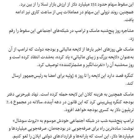
این سقوط سهام حدود 151 میلیارد دلار از ارزش بازار تسلا را از بین برد.
همچنین، روند نزولی این سهام در معاملات پس از ساعت کاری نیز ادامه
یافت.
مشاجره روز پنج‌شنبه ماسک و ترامپ در شبکه‌های اجتماعی این سقوط را رقم
زد.
ماسک طی روزهای اخیر بارها از لایحه مالیاتی و بودجه دولت که ترامپ از آن
به‌عنوان «لایحه بزرگ و زیبای مالیاتی» یاد کرده، به‌شدت انتقاد کرده است و
روز سه‌شنبه آن را «نفرت‌انگیز و مشمئزکننده» توصیف کرد.
کنگره قصد دارد این لایحه را تا روز 4 ژوئیه برای امضا به رئیس‌جمهور ارسال
کند.
ماسک همچنین به هزینه کلان این لایحه حمله کرده است. نهاد غیرحزبی دفتر
بودجه کنگره پیش‌بینی کرد که این قانون در دهه آینده، سالانه در مجموع 2.4
تریلیون دلار به کسری بودجه خواهد افزود.
ترامپ پنج‌شنبه شب در شبکه اجتماعی خودش موسوم به «تروث سوشال»
نوشت: ساده‌ترین راه برای صرفه‌جویی در بودجه‌مان، صرفه‌جویی میلیاردها و
میلیاردها دلار، این است که یارانه‌ها و قراردادهای دولتی ایلان را لغو کنیم.