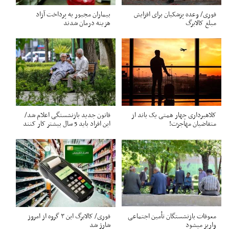
فوری/ وعده پزشکیان برای افزایش
بیماران مجبور به پرداخت آزاد
مبلغ کالابرگ
هزینه درمان شدند
کلاهبرداری چهار همتی یک باند از
قانون جدید بازنشستگی اعلام شد/
متقاضیان مهاجرت!
این افراد باید 5 سال بیشتر کار کنند
معوقات بازنشستگان تأمین اجتماعی
فوری/ کالابرگ این ۳ گروه از امروز
واریز میشود
شارژ شد