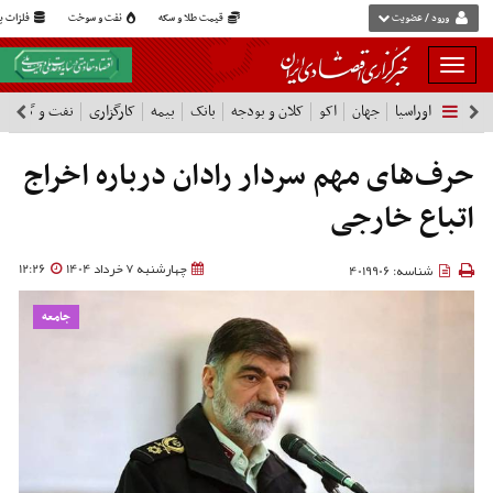
ورود / عضویت
قیمت طلا و سکه
نفت و سوخت
فلزات پا
بار
و
اوراسیا
جهان
اکو
کلان و بودجه
بانک
بیمه
کارگزاری
نفت و گاز
پ
بسته
نمودن
فهرست
حرف‌های مهم سردار رادان درباره اخراج
اتباع خارجی
چهارشنبه 7 خرداد 1404
12:26
شناسه: 4019906
جامعه