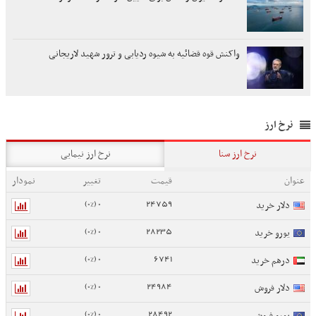
واکنش قوه قضائیه به شیوه ردیابی و ترور شهید لاریجانی
نرخ ارز
نرخ ارز سنا
نرخ ارز نیمایی
عنوان
قیمت
تغییر
نمودار
0 (0%)
24759
دلار خرید
0 (0%)
28235
یورو خرید
0 (0%)
6741
درهم خرید
0 (0%)
24984
دلار فروش
0 (0%)
28492
یورو فروش