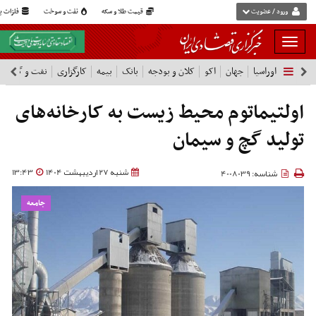
ورود / عضویت
قیمت طلا و سکه
نفت و سوخت
فلزات پا
بار
و
اوراسیا
جهان
اکو
کلان و بودجه
بانک
بیمه
کارگزاری
نفت و گاز
پ
بسته
نمودن
فهرست
اولتیماتوم محیط زیست به کارخانه‌های
تولید گچ و سیمان
شنبه 27 اردیبهشت 1404
13:43
شناسه: 4008039
جامعه