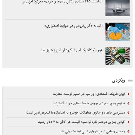
انباشت 170 میلیون دلاری سود و جریمه دیرکرد ایران‌ایر
افسانه «گران‌فروشی در شرایط اضطراری»
فوری/ کالابرگ این ۳ گروه از امروز شارژ شد
وبگردی
ایران،شریک اقتصادی اوراسیا در مسیر توسعه تجارت
تداوم موج صعودی بورس با صف های خرید گسترده
دسترسی فقط دو سکوی معاملات خودرو به استعلام‌ها تبعیض‌آمیز است
گرانی بنزین دردسر تازه ترامپ/ قیمت هر گالن به ۴ دلار رسید
محسن رضایی دبیر شورای عالی امنیت ملی شد