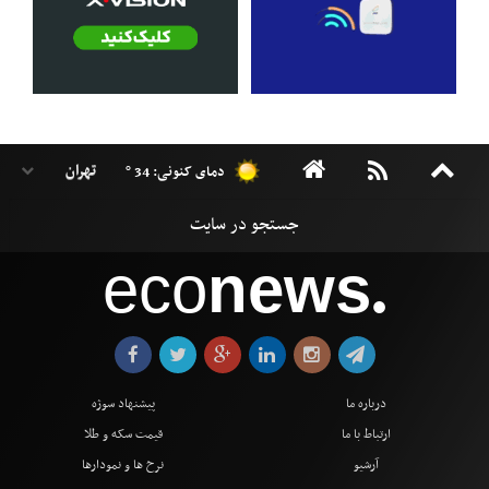
دمای کنونی: 34 °
eco
news
●
درباره ما
پیشنهاد سوژه
ارتباط با ما
قیمت سکه و طلا
آرشیو
نرخ ها و نمودارها