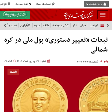
ورود / عضویت
قیمت طلا و سکه
نفت و سوخت
فلزات پا
بار
و
اوراسیا
جهان
اکو
کلان و بودجه
بانک
بیمه
کارگزاری
نفت و گاز
پ
بسته
نمودن
فهرست
تبعات «تغییر دستوری» پول ملی در کره
شمالی
شنبه 27 اردیبهشت 1404
07:55
شناسه: 4007444
اقتصاد