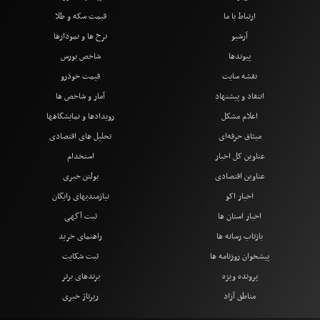
ارتباط با ما
قیمت سکه و طلا
آرشیو
نرخ ها و نمودارها
پیوندها
شاخص بورس
نقشه سایت
قیمت خودرو
انتقاد و پیشنهاد
آمار و شاخص ها
اعلام مشکل
رویدادها و نمایشگاهها
میثاق حرفه‌ای
تحلیل های اقتصادی
عناوین کل اخبار
استخدام
عناوین اقتصادی
بولتن خبری
اخبار اکو
نیازمندیهای رایگان
اخبار استان ها
ثبت آگهی
بازتاب رسانه ها
راهنمای خرید
پیشخوان روزنامه ها
ثبت شکایت
پرونده ویژه
برندهای برتر
مناطق آزاد
رپرتاژ خبری