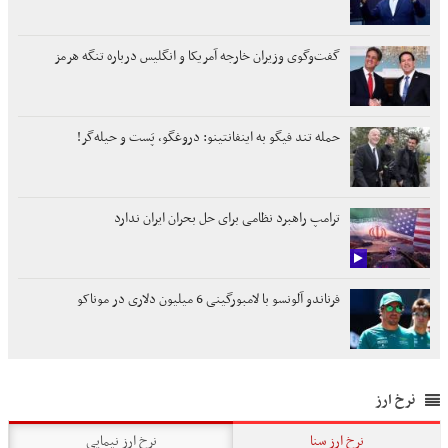
گفت‌وگوی وزیران خارجه آمریکا و انگلیس درباره تنگه هرمز
حمله تند فیگو به اینفانتینو: دروغگو، پَست‌ و حیله‌گر!
ترامپ راهبرد نظامی برای حل بحران ایران ندارد
فرناندو آلونسو با لامبورگینی 6 میلیون دلاری در موناکو
نرخ ارز
نرخ ارز سنا
نرخ ارز نیمایی