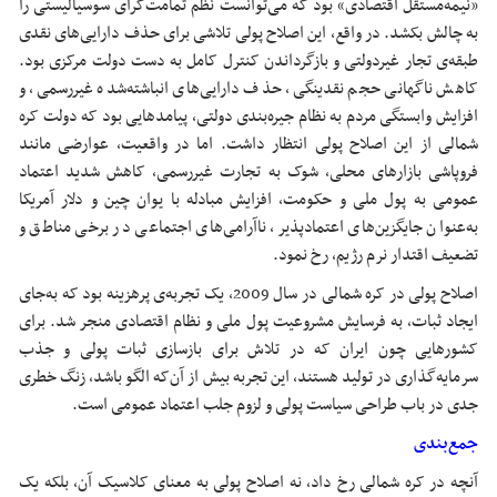
«نیمه‌مستقل اقتصادی» بود که می‌توانست نظم تمامت‌گرای سوسیالیستی را
به چالش بکشد. در واقع، این اصلاح پولی تلاشی برای حذف دارایی‌های نقدی
طبقه‌ی تجار غیردولتی و بازگرداندن کنترل کامل به دست دولت مرکزی بود.
کاهش ناگهانی حجم نقدینگی، حذف دارایی‌های انباشته‌شده غیررسمی، و
افزایش وابستگی مردم به نظام جیره‌بندی دولتی، پیامدهایی بود که دولت کره
شمالی از این اصلاح پولی انتظار داشت. اما در واقعیت، عوارضی مانند
فروپاشی بازارهای محلی، شوک به تجارت غیررسمی، کاهش شدید اعتماد
عمومی به پول ملی و حکومت، افزایش مبادله با یوان چین و دلار آمریکا
به‌عنوان جایگزین‌های اعتمادپذیر، ناآرامی‌های اجتماعی در برخی مناطق و
تضعیف اقتدار نرم رژیم، رخ نمود.
اصلاح پولی در کره شمالی در سال 2009، یک تجربه‌ی پرهزینه بود که به‌جای
ایجاد ثبات، به فرسایش مشروعیت پول ملی و نظام اقتصادی منجر شد. برای
کشورهایی چون ایران که در تلاش برای بازسازی ثبات پولی و جذب
سرمایه‌گذاری در تولید هستند، این تجربه بیش از آن‌که الگو باشد، زنگ خطری
جدی در باب طراحی سیاست پولی و لزوم جلب اعتماد عمومی است.
جمع‌بندی
آنچه در کره شمالی رخ داد، نه اصلاح پولی به معنای کلاسیک آن، بلکه یک