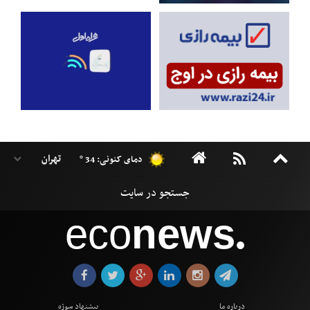
دمای کنونی: 34 °
eco
news
●
درباره ما
پیشنهاد سوژه