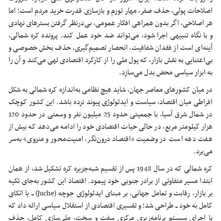
اصلاحات پولی، حذف صفر، مهار تورم و بازسازی قدرت خرید مردم است؛ اما
هر اصلاحی، اگر بدون همراهی افکار عمومی، بی‌درنظر گرفتن بسترهای نهادی
و با نگاه تنبیهی اجرا شود، می‌تواند ضد خود عمل کند. پرونده کره شمالی،
آینه‌ای است از فقدان شفافیت، انحصار تصمیم‌گیری، حذف بخش خصوصی و
بی‌اعتنایی به نقش بازار، که پول ملی را از کارکرد اقتصادی تهی می‌کند و آن را
به ابزار سیاسی محض بدل می‌سازد.
در میان کشورهای معاصر جهان، شاید هیچ نظامی به‌اندازه کره شمالی به شکل
افراطی میان اقتصاد، سیاست و ایدئولوژی پیوند نزده باشد. این کشور کوچک
در شمال شرق آسیا، با جمعیتی حدود 25 میلیون نفر و وسعتی در حدود 120
هزار کیلومتر مربع، در حالی حیات اقتصادی خود را ادامه می‌دهد که بیش از
هفت دهه است در وضعیت «اقتصاد درون‌نگر، امنیت‌محور و منزوی» به‌سر
می‌برد.
کره شمالی که در سال 1948 پس از تقسیم شبه‌جزیره کره تشکیل شد، از همان
ابتدا مسیر متفاوتی از برادر جنوبی خود پیمود. اقتصاد این کشور به‌جای تکیه
بر بازار، رقابت و تعامل جهانی، بر مبنای ایدئولوژی جوچه (Juche) ــ یا اتکای
کامل به خود ــ طراحی شد؛ و تفسیری اقتصادی از استقلال سیاسی ارائه داد که
با اجرای سیستم برنامه‌ریزی مرکزی سفت و سخت، ملی‌سازی کامل، حذف