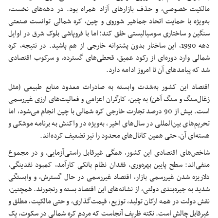
مالکیت خصوصی، و حذف بازارهای آزاد همراه بود. در دهه‌های نخست،
به‌ویژه با حمایت اتحاد جماهیر شوروی و چین، کره شمالی توانست صنعتی
سنگین و ساختاری سوسیالیستی خلق کند؛ اما با فروپاشی بلوک شرق در اوایل
دهه 1990، این ساختار بدون پشتوانه خارجی از هم پاشید. در نتیجه، کره
شمالی وارد دوره‌ای از رکود عمیق، قحطی‌های گسترده، و سرکوب اقتصادی
شد که پیامدهای آن تا امروز ادامه دارد.
اقتصاد این کشور به‌شدت وابسته به صادرات معدود منابع طبیعی (مثل
زغال‌سنگ و سنگ آهن) به چین، کارگران اعزامی و فعالیت‌های ارزی غیررسمی
است. بیش از 90 درصد تجارت خارجی کره شمالی با چین انجام می‌شود، اما
تحریم‌های بین‌المللی در سال‌های اخیر، به‌ویژه در واکنش به برنامه موشکی و
هسته‌ای آن، حتی همین کانال‌های محدود را نیز تضعیف کرده‌اند.
شاخص‌های اقتصادی این کشور، همگی غیرقابل راستی‌آزمایی، و در مجموع
منفی‌اند: سطح پایین بهره‌وری، فقدان نظام بانکی کارآمد، کمبود نقدینگی،
دلاریزه شدن غیررسمی بازار، اقتصاد غیررسمی در حال گسترش، و وابستگی
شدید به جیره‌بندی دولتی، از نشانه‌های این اقتصاد بسته و رنجورند. همچنین،
نقش دولت در همه ارکان تولید، توزیع، قیمت‌گذاری، و حتی مالکیت، مطلق و
غیرقابل چالش است. نکته ظریف آنجاست که مردم کره شمالی در سکوت، یک