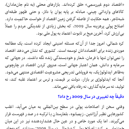
«اقتصاد دوم غیررسمی» خلق کرده‌اند. بازارهای محلی (به نام جان‌مادان)،
کالاهای وارداتی چینی، مبادله بر پایه یوان یا دلار، و حتی ظهور طبقه‌ای
شبه‌تاجر، همه حکایت از فاصله گرفتن زمین اقتصاد از خواست حاکمیت دارد.
اصلاح پولی پرهزینه سال 2009، که بخش زیادی از نقدینگی مردم را عملاً
بی‌ارزش کرد، آخرین میخ بر تابوت اعتماد به پول ملی بود.
کره شمالی، امروز جدا از آن‌که مسئله امنیتی ایجاد کرده است، یک مطالعه
موردی زنده برای اقتصاددانان توسعه است. کشوری که نشان می‌دهد اقتصاد
را نمی‌توان تنها با فرمان، شعار و خودبسندگی زنده نگه داشت. در جهانی که
سرمایه و دانش، همان اعتبار جهانی است، منزوی کردن اقتصاد در چارچوبی
به‌ظاهر ایدئولوژیک، به فروپاشی تدریجی مشروعیت اقتصادی منتهی می‌شود.
آنجا که ایدئولوژی بر بازار، دولت بر قیمت، و ترس بر اعتماد غلبه کند، نه
تولید، نه سرمایه‌گذاری، نه رفاه باقی نمی‌ماند.
دقیقاً چه تغییری در سال
2009
رخ داد؟
وقتی سخن از اصلاحات پولی در سطح بین‌المللی به میان می‌آید، اغلب
کشورهایی نظیر آرژانتین، زیمبابوه، بلغارستان یا ترکیه در صدر فهرست قرار
می‌گیرند. اما یک مورد خاص و در عین حال هشداردهنده نیز در این میان
خودنمایی می‌کند: اصلاح پولی کره شمالی در سال 2009؛ رویدادی که به‌جای