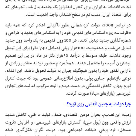
نجات اقتصاد، به ابزاری برای کنترل ایدئولوژیک جامعه بدل شد. تجربه‌ای که
برای اقتصاد ایران، دست‌کم در سطح هشدار، واجد اهمیت است.
در نوامبر 2009، دولت کره شمالی بطور ناگهانی اعلام کرد که همه باید
«ظرف سه روز» اسکناس‌های قدیمی خود را به اسکناس‌های جدید با طراحی و
شماره‌گذاری جدید تبدیل کنند. هر 100 وون قدیمی به یک واحد وون جدید
تبدیل می‌شد، و محدودیت 100هزار وونی (معادل 740 دلار) برای این تبدیل
وجود داشت. طبقه متوسط با درآمد 50هزار دلار در ماه در پی این تصمیم
بیشترین آسیب را متحمل شدند. عملاً مردم مجبور بودند مقادیر زیادی از
دارایی نقدی خود را بدون هیچگونه جبران به دولت تحویل دهند. این اقدام،
نوعی بازتنظیم اجباری پولی، بدون اطلاع‌رسانی عمومی بود که جهت کنترل
تورم پنهان، کاهش نقدینگی در دست مردم و البته سرکوب فعالیت‌های تجاری
غیررسمی (بازارهای سیاه) صورت گرفت.
چرا دولت به چنین اقدامی روی آورد؟
زمینه این تصمیم، بحران مزمن اقتصادی، ضعف تولید داخلی، کاهش شدید
ارزش واقعی وون (پول ملی)، گسترش بازارهای غیررسمی، و افزایش «ثروت
مستقل» نزد برخی طبقات اجتماعی بود. دولت نگران شکل‌گیری طبقه