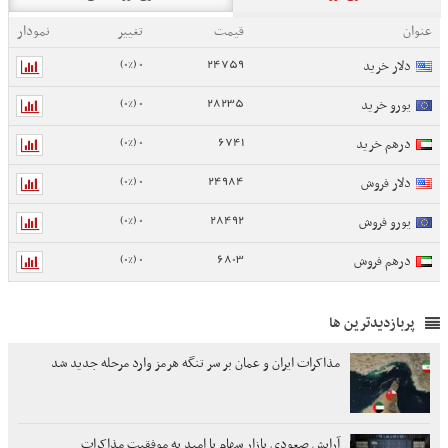
عنوان
قیمت
تغییر
نمودار
0 (0%)
24759
دلار خرید
0 (0%)
28235
یورو خرید
0 (0%)
6741
درهم خرید
0 (0%)
24984
دلار فروش
0 (0%)
28492
یورو فروش
0 (0%)
6803
درهم فروش
پربازدیدترین ها
مذاکرات ایران و عمان بر سر تنگه هرمز وارد مرحله جدید شد
آرایش صعودی بازار سهام با امید به موفقیت مذاکرات