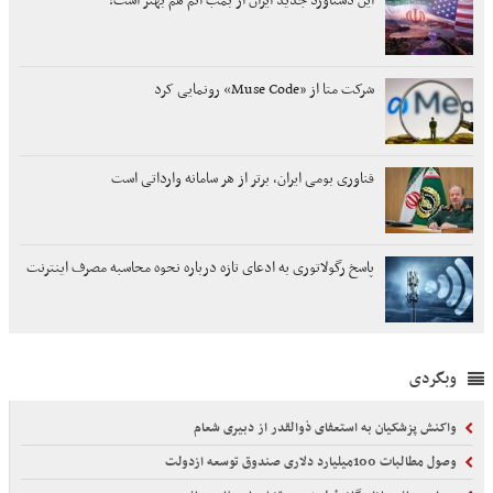
این دستاورد جدید ایران از بمب اتم هم بهتر است!
شرکت متا از «Muse Code» رونمایی کرد
فناوری بومی ایران، برتر از هر سامانه وارداتی است
پاسخ رگولاتوری به ادعای تازه درباره نحوه محاسبه مصرف اینترنت
وبگردی
واکنش پزشکیان به استعفای ذوالقدر از دبیری شعام
وصول مطالبات 100میلیارد دلاری صندوق توسعه ازدولت