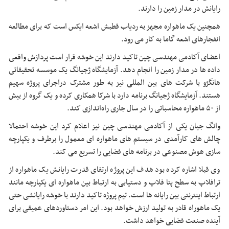
رایانش در مدار زمین را دارند.
همچنین یک ماهواره مجهز به ردیاب قطبش اشعه ایکس است که برای مطالعه
انفجارهای اشعه گاما به کار می رود.
اعضای آکادمی مهندسی چین تاکید دارند این خوشه قرار است پردازش واقعی
داده ها در مدار زمین را انجام دهد. آزمایشگاه ژجیانگ یک موسسه تحقیقاتی
هانگژو با شرکت های بین المللی نیز به طور مشترک دراجرای پروژه سهیم
هستند. آزمایشگاه ژجیانگ برنامه دارد با شرکا همکاری کرده و یک گروه از بیش
از ۵۰ ماهواره محاسباتی را در سال جاری راه‌اندازی کند.
وانگ جیان یکی از آکادمی مهندسی چین نیز اعلام کرد این خوشه احتمالا
چالش های کارآمدی در سیستم های ماهواره ای معمول را برطرف و یکپارچه
سازی هوش مصنوعی در برنامه های فضایی را تسریع می کند.
وی قبلا اشاره کرده بود هدف این پروژه ارتقای قدرت رایانش یک ماهواره از
ترافلاپ به سطح پتا فلاپ و دستیابی به ارتباط بین ماهواره ای یکپارچه مانند
ارتباط اینترنتی بین رایانه ها است. تیم پروژه تاکید دارند با خوشه رایانشی حتی
یک ماهوراه قادر به تولید ارزش خواهد بود. این امر دستاوردهای عمیقی برای
آینده صنعت فضایی خواهد داشت.