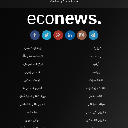
eco
news
●
درباره ما
پیشنهاد سوژه
ارتباط با ما
قیمت سکه و طلا
آرشیو
نرخ ها و نمودارها
پیوندها
شاخص بورس
نقشه سایت
قیمت خودرو
انتقاد و پیشنهاد
آمار و شاخص ها
اعلام مشکل
رویدادها و نمایشگاهها
میثاق حرفه‌ای
تحلیل های اقتصادی
عناوین کل اخبار
استخدام
عناوین اقتصادی
بولتن خبری
اخبار اکو
نیازمندیهای رایگان