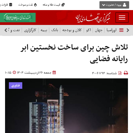
ورود / عضویت
قیمت طلا و سکه
نفت و سوخت
فلزات پا
بار
و
اوراسیا
جهان
اکو
کلان و بودجه
بانک
بیمه
کارگزاری
نفت و گاز
پ
بسته
نمودن
فهرست
تلاش چین برای ساخت نخستین ابر
رایانه فضایی
جمعه 26 اردیبهشت 1404
10:15
شناسه: 4006794
فناوری