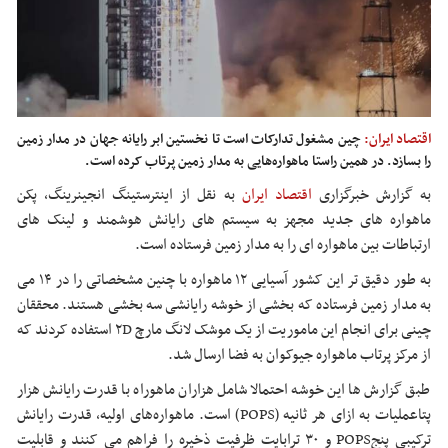
اقتصاد ایران:
چین مشغول تدارکات است تا نخستین ابر رایانه جهان در مدار زمین
را بسازد. در همین راستا ماهواره‌هایی به مدار زمین پرتاب کرده است.
به گزارش خبرگزاری
اقتصاد ایران
به نقل از اینترستینگ انجینرینگ، پکن
ماهواره های جدید مجهز به سیستم های رایانش هوشمند و لینک های
ارتباطات بین ماهواره ای را به مدار زمین فرستاده است.
به طور دقیق تر این کشور آسیایی ۱۲ ماهواره با چنین مشخصاتی را در ۱۴ می
به مدار زمین فرستاده که بخشی از خوشه رایانشی سه بخشی هستند. محققان
چینی برای انجام این ماموریت از یک موشک لانگ مارچ ۲D استفاده کردند که
از مرکز پرتاب ماهواره جیوکوان به فضا ارسال شد.
طبق گزارش ها این خوشه احتمالا شامل هزاران ماهوراه با قدرت رایانش هزار
پتاعملیات به ازای هر ثانیه (POPS) است. ماهواره‌های اولیه، قدرت رایانش
ترکیبی پنجPOPS و ۳۰ ترابایت ظرفیت ذخیره را فراهم می کنند و قابلیت