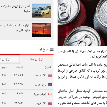
آغاز طرح فروش مشارکت د
سایپا
بازار مسکن در تله قیمت‌
سازندگان خرد
نرخ ارز
رئیس پلیس امنیت اقتصادی تهران بزرگ، از کشف بیش از ۳۶ هزار بطری نوشیدی انرژی زا قاچاق خبر
نرخ ارز سنا
نرخ ارز ن
ح داد: با اقدامات اطلاعاتی مشخص
عنوان
قیمت
تغییر
 دپو گردیده که کالای خارجی را توسط
0 (0%)
24759
دلار خرید
ط وانت به این مکان منتقل و توزیع
0 (0%)
28235
یورو خرید
که مشخص گردید محل انبار کالاهای
0 (0%)
6741
درهم خرید
 مقادیر انبوهی نوشیدنی خوراکی خارجی
0 (0%)
24984
ه سال‌های گذشته است و مطابقتی با
دلار فروش