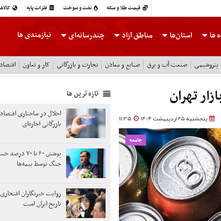
قیمت طلا و سکه
نفت و سوخت
فلزات پایه
کالاه
نیازمندی ها
 ها
استان‌ها
مناطق آزاد
چندرسانه‌ای
پتروشیمی
صنعت آب و برق
صنایع و معادن
تجارت و بازرگانی
کار و تعاون
اقتصاد
تازه ترین ها
اخلال در ساختاری اقتصادی
پنجشنبه 25 اردیبهشت 1404
11:35
بازرگانی اجاره‌ای
جامعه
پوشش ۶۰ تا ۷۰ در
جنگ توسط بیمه‌ها
روایت خبرنگاران افتخاری 
تاریخ ایران است