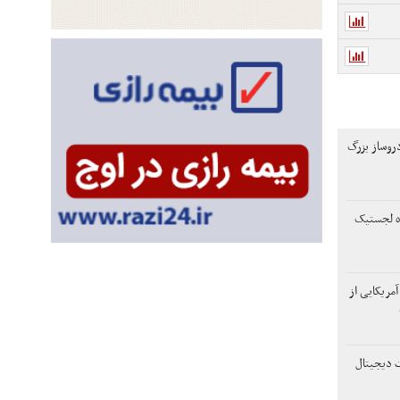
وساز بزرگ
اه لجستیک
آمریکایی از
 دیجیتال