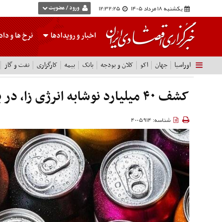
یکشنبه 18 مرداد 1405
12:32:26
ورود / عضویت
اخبار و رویدادها
نرخ ها
و داده
اوراسیا
جهان
اکو
کلان و بودجه
بانک
بیمه
کارگزاری
نفت و گاز
کشف ۴۰ میلیارد نوشابه انرژی زا، در بازار تهران
شناسه: 4005914