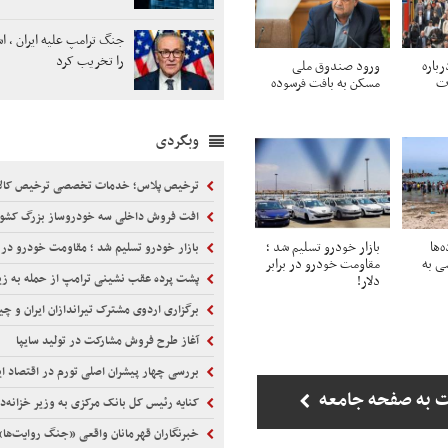
جنگ ترامپ علیه ایران ، اش
را تخریب کرد
رباره
ورود صندوق ملی
ات
مسکن به بافت فرسوده
وبگردی
ترخیص پلاس؛ خدمات تخصصی ترخیص کالا+
افت فروش داخلی سه خودروساز بزرگ کشو
‌ها
بازار خودرو تسلیم شد ؛
بازار خودرو تسلیم شد ؛ مقاومت خودرو در بر
شی به
مقاومت خودرو در برابر
پشت پرده عقب نشینی ترامپ از حمله به زی
دلار!
برگزاری اردوی مشترک تیراندازان ایران و چی
آغاز طرح فروش مشارکت در تولید سایپا
بررسی چهار پیشران اصلی تورم در اقتصاد ای
 به صفحه جامعه
کنایه رئیس کل بانک مرکزی به وزیر خزانه‌دا
خبرنگاران قهرمانان واقعی «جنگ روایت‌ها