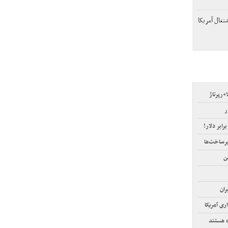
تغال آمریکا
رپرتاژ
ر
ابر دلار!
رساخت‌ها
ن
ران
ری آمریکا
» هستند