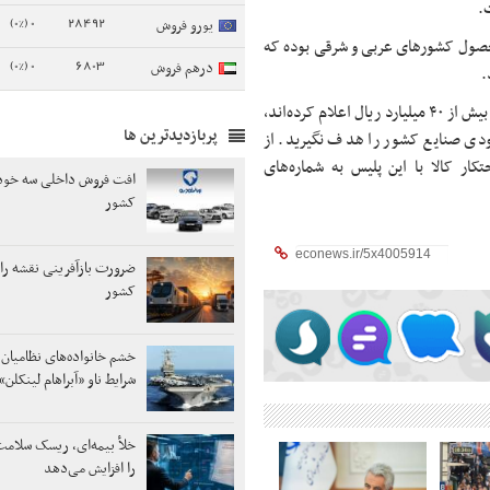
.
0 (0%)
28492
یورو فروش
ول کشورهای عربی و شرقی بوده که
0 (0%)
6803
درهم فروش
.
این مقام پلیسی بابیان اینکه کارشناسان ارزش ریالی اموال کشف شده را بیش از ۴۰ میلیارد ریال اعلام کرده‌اند،
پربازدیدترین ها
بودی صنایع کشور را هدف نگیرید. از
ر کالا با این پلیس به شماره‌های
افت فروش داخلی سه خودر
کشور
ضرورت بازآفرینی نقشه ر
کشور
خشم خانواده‌های نظامیان 
شرایط ناو «آبراهام لینکلن»
خلأ بیمه‌ای، ریسک سلامت
را افزایش می‌دهد