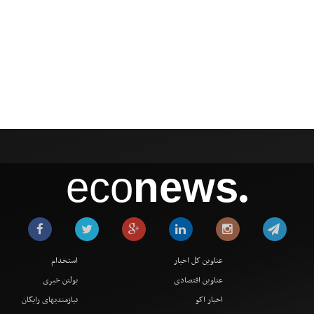
eco
news
●
عناوین کل اخبار
استخدام
عناوین اقتصادی
بولتن خبری
اخبار اکو
نیازمندیهای رایگان