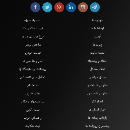
درباره ما
پیشنهاد سوژه
ارتباط با ما
قیمت سکه و طلا
آرشیو
نرخ ها و نمودارها
پیوندها
شاخص بورس
نقشه سایت
قیمت خودرو
انتقاد و پیشنهاد
آمار و شاخص ها
اعلام مشکل
رویدادها و نمایشگاهها
میثاق حرفه‌ای
تحلیل های اقتصادی
عناوین کل اخبار
استخدام
عناوین اقتصادی
بولتن خبری
اخبار اکو
نیازمندیهای رایگان
اخبار استان ها
ثبت آگهی
بازتاب رسانه ها
راهنمای خرید
پیشخوان روزنامه ها
ثبت شکایت