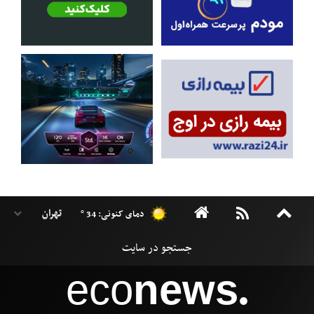
دمای کنونی: 34 °
eco
news
●