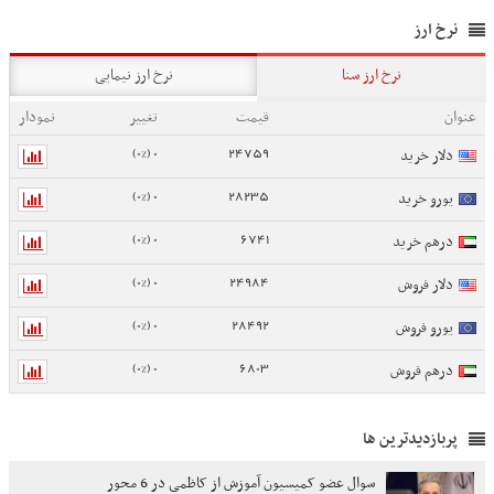
نرخ ارز
نرخ ارز سنا
نرخ ارز نیمایی
عنوان
قیمت
تغییر
نمودار
0 (0%)
24759
دلار خرید
0 (0%)
28235
یورو خرید
0 (0%)
6741
درهم خرید
0 (0%)
24984
دلار فروش
0 (0%)
28492
یورو فروش
0 (0%)
6803
درهم فروش
پربازدیدترین ها
سوال عضو کمیسیون آموزش از کاظمی در 6 محور