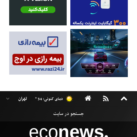
دمای کنونی: 34 °
eco
news
●