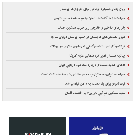
زیان چهار میلیارد تومانی برای خروج هر پرستار
حمایت از بازگشت ایرانیان مقیم حاشیه خلیج فارس
بازارهای داخلی و خارجی زیر ضرب سنگین جنگ
عبور نفتکش‌های عربستان از مسیر پرتنش دریای سرخ!
فرناندو آلونسو با لامبورگینی 6 میلیون دلاری در موناکو
بیانیه هشدار آمیز کره شمالی علیه آمریکا
ادعای جدید سنتکام درباره محاصره دریایی ایران
حمله به ایران،هدیه ترامپ به دوستانش در صنعت نفت است
اینفانتینو برای بقا دست به دامن ترامپ شد
سایه سنگین کم آبی «راین» بر اقتصاد آلمان