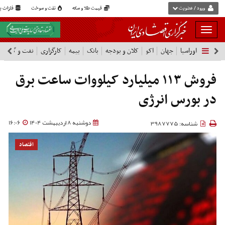
ورود / عضویت
قیمت طلا و سکه
نفت و سوخت
فلزات پا
بار
و
اوراسیا
جهان
اکو
کلان و بودجه
بانک
بیمه
کارگزاری
نفت و گاز
پ
بسته
نمودن
فهرست
فروش ۱۱۳ میلیارد کیلووات ساعت برق
در بورس انرژی
دوشنبه 8 اردیبهشت 1404
16:06
شناسه: 3987775
اقتصاد