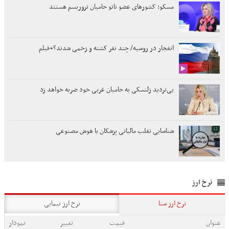
مسکو: کشورهای عضو ناتو حامیان تروریسم هستند
انفجار در روسیه/ چند نفر کشته و زخمی شدند؟+فیلم
بی‌تردید زلنسکی به حامیان غربی خود ضربه خواهد زد
شناسایی تقلب مالیاتی پزشکان با هوش مصنوعی
نرخ ارز
نرخ ارز سنا
نرخ ارز نیمایی
عنوان
قیمت
تغییر
نمودار