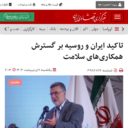
ورود / عضویت
قیمت طلا و سکه
نفت و سوخت
فلزات پا
بار
و
اوراسیا
جهان
اکو
کلان و بودجه
بانک
بیمه
کارگزاری
نفت و گاز
پ
بسته
نمودن
فهرست
تاکید ایران و روسیه بر گسترش
همکاری‌های سلامت
یکشنبه 7 اردیبهشت 1404
20:16
شناسه: 3986822
سلامت