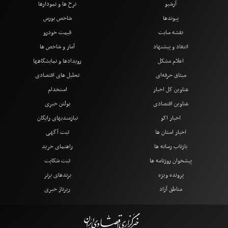
آرشیو
نرخ ها و نمودارها
پیوندها
شاخص بورس
نقشه سایت
قیمت خودرو
انتقاد و پیشنهاد
آمار و شاخص ها
اعلام مشکل
رویدادها و نمایشگاهها
میثاق حرفه‌ای
تحلیل های اقتصادی
عناوین کل اخبار
استخدام
عناوین اقتصادی
بولتن خبری
اخبار اکو
نیازمندیهای رایگان
اخبار استان ها
ثبت آگهی
بازتاب رسانه ها
راهنمای خرید
پیشخوان روزنامه ها
ثبت شکایت
پرونده ویژه
برندهای برتر
مناطق آزاد
رپرتاژ خبری