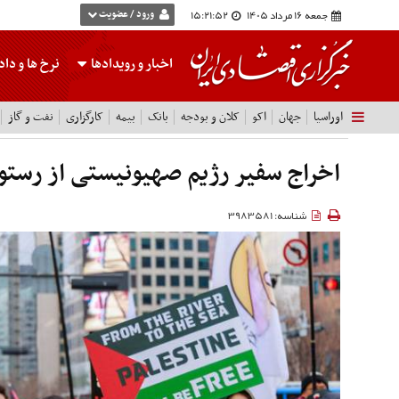
جمعه 16 مرداد 1405
15:21:53
ورود / عضویت
اخبار و رویدادها
نرخ ها
و داده
اوراسیا
جهان
اکو
کلان و بودجه
بانک
بیمه
کارگزاری
نفت و گاز
اخراج سفیر رژیم صهیونیستی از رستو
شناسه: 3983581