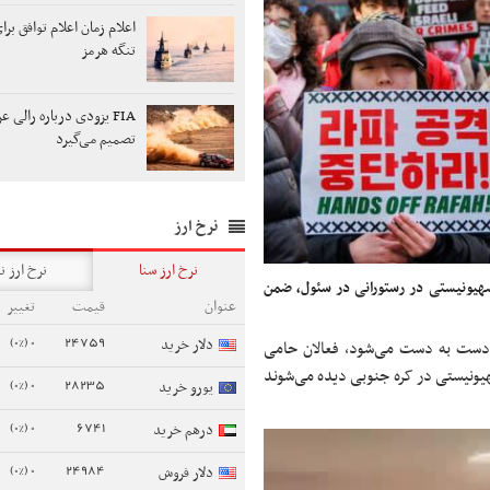
اعلام زمان اعلام توافق برا
تنگه هرمز
FIA یزودی درباره رالی ع
تصمیم می‌گیرد
نرخ ارز
نرخ ارز سنا
نرخ ارز ن
هیونیستی در رستورانی در سئول، ضمن
عنوان
قیمت
تغییر
0 (0%)
24759
دلار خرید
دست به دست می‌شود، فعالان حامی
هیونیستی در کره جنوبی دیده می‌شوند
0 (0%)
28235
یورو خرید
0 (0%)
6741
درهم خرید
0 (0%)
24984
دلار فروش