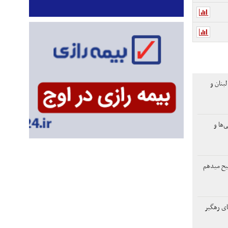
بنان و
‌ها و
یح میدهم
های رهگیر