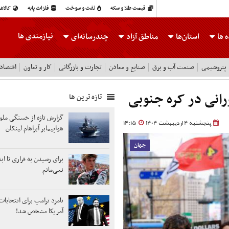
قیمت طلا و سکه
نفت و سوخت
فلزات پایه
کالاه
نیازمندی ها
 ها
استان‌ها
مناطق آزاد
چندرسانه‌ای
پتروشیمی
صنعت آب و برق
صنایع و معادن
تجارت و بازرگانی
کار و تعاون
اقتصاد
رانی در کره جنوبی
تازه ترین ها
گزارش تازه از خستگی ملوان
پنجشنبه 4 اردیبهشت 1404
14:15
هواپیمابر آبراهام لینکلن
جهان
برای رسیدن به فراری تا اب
نمی‌مانم
آمریکا مشخص شد!