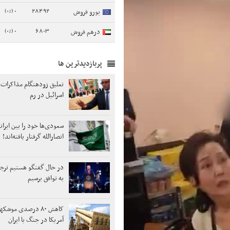
0 (0%)
28492
یورو فروش
0 (0%)
6803
درهم فروش
پربازدیدترین ها
تعلیق زودهنگام مذاکرات ل
اسرائیل در رم
سعودی‌ها خود را بین ایرانی
انصارالله گرفتار یافته‌اند!
در حال گفتگو هستیم ترج
به توافق برسیم
کاهش ۸۰ درصدی موشک
آمریکا در جنگ با ایران