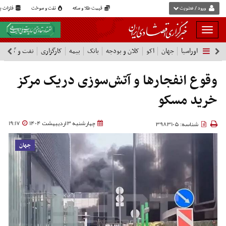
ورود / عضویت
قیمت طلا و سکه
نفت و سوخت
فلزات پا
بار
و
اوراسیا
جهان
اکو
کلان و بودجه
بانک
بیمه
کارگزاری
نفت و گاز
پ
بسته
نمودن
فهرست
وقوع انفجارها و آتش‌سوزی دریک مرکز
خرید مسکو
چهارشنبه 3 اردیبهشت 1404
19:17
شناسه: 3983105
جهان