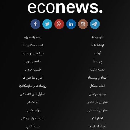
eco
news
●
درباره ما
پیشنهاد سوژه
ارتباط با ما
قیمت سکه و طلا
آرشیو
نرخ ها و نمودارها
پیوندها
شاخص بورس
نقشه سایت
قیمت خودرو
انتقاد و پیشنهاد
آمار و شاخص ها
اعلام مشکل
رویدادها و نمایشگاهها
میثاق حرفه‌ای
تحلیل های اقتصادی
عناوین کل اخبار
استخدام
عناوین اقتصادی
بولتن خبری
اخبار اکو
نیازمندیهای رایگان
اخبار استان ها
ثبت آگهی