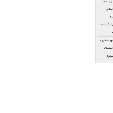
ر کنند
اسامی
تار
ا پذیرفتند
رو سانچز»
‌آمیز است
یشود