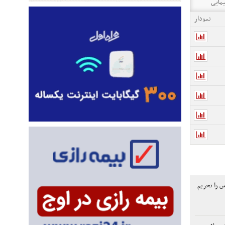
یمایی
نمودار
س را تحریم