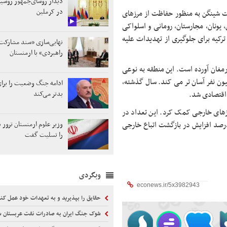
دیدار رؤسای‌جمهور روسیه
در کرملین
ت شینگن به منظور حفاظت از مرزهای
 یونان، مجارستان، رومانی و اسلواکی
ترکیه برای جلوگیری از تهدیدات علیه
نهایی‌سازی «سند مشارکت
راهبردی» با ارمنستان
ارمغان آورده است. این منطقه به نوعی
ت بازار داخلی اروپا است و زندگی را برای نزدیک به 450 میلیون نفر آسان تر می کند. سال گذشته،
ادامه جنگ وضعیت را برا
 اقتصادی شد.
بدتر می‌کند
زهای خارجی کمک کرد. این تعداد در
202 به پایین ترین حد از سال 2021 رسید. طبق این گزارش، 12 درصد افزایش در بازگشت اتباع خارجی
وزیر علوم ارمنستان ترور 
را تسلیت گفت
وبگردی
حقایق را بپذیرید و به تعهدات خود عمل کن
شوک جنگ ایران به صادرات نفت عربستان 