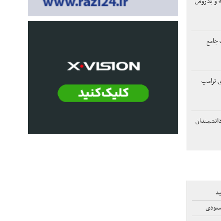
 و بلاروس
 جامع
ی ترامپ
دانشمندان
ید
سعودی