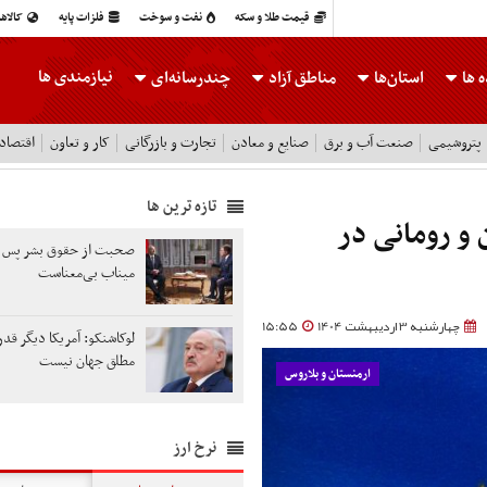
قیمت طلا و سکه
نفت و سوخت
فلزات پایه
کالاه
نیازمندی ها
 ها
استان‌ها
مناطق آزاد
چندرسانه‌ای
پتروشیمی
صنعت آب و برق
صنایع و معادن
تجارت و بازرگانی
کار و تعاون
اقتصاد
تازه ترین ها
 و رومانی در
صحبت از حقوق بشر پس از
میناب بی‌معناست
چهارشنبه 3 اردیبهشت 1404
15:55
لوکاشنکو: آمریکا دیگر قدر
مطلق جهان نیست
ارمنستان و بلاروس
نرخ ارز