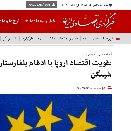
شنبه 17 مرداد 1405
20:43:52
ورود / عضویت
اخبار و رویدادها
نرخ ها
و داده
اوراسیا
جهان
اکو
کلان و بودجه
بانک
بیمه
کارگزاری
نفت و گاز
اختصاصی اکونیوز|
تقویت اقتصاد اروپا با ادغام بلغارستان
شینگن
شناسه: 3982943