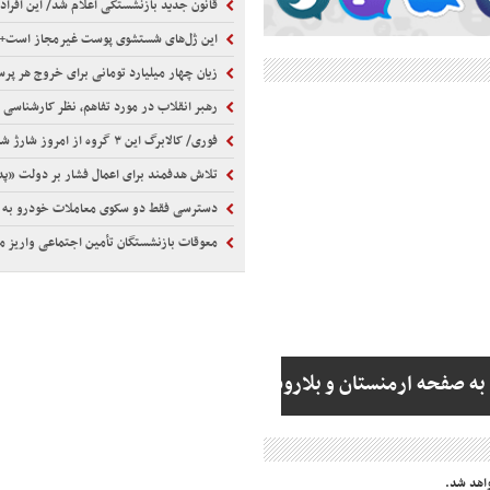
قانون جدید بازنشستگی اعلام شد/ این افراد باید 5 سال بیشتر کا
این ژل‌های شستشوی پوست غیرمجاز است+
زیان چهار میلیارد تومانی برای خروج هر پرس
رهبر انقلاب در مورد تفاهم، نظر کارشناسی ر
فوری/ کالابرگ این ۳ گروه از امروز شارژ شد
تلاش هدفمند برای اعمال فشار بر دولت «پد
دسترسی فقط دو سکوی معاملات خودرو به استعلام‌ها تبعیض
معوقات بازنشستگان تأمین اجتماعی واریز م
به صفحه ارمنستان و بلاروس
اهد شد.