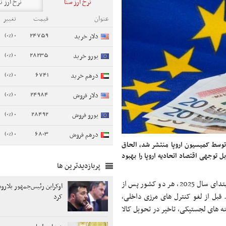
نرخ ارز سنا
نرخ ارز ن
عنوان
قیمت
تغییر
0 (0%)
24759
دلار خرید
0 (0%)
28235
یورو خرید
0 (0%)
6741
درهم خرید
0 (0%)
24984
دلار فروش
0 (0%)
28492
یورو فروش
0 (0%)
6803
درهم فروش
202 که روز چهارشنبه توسط کمیسیون اروپا منتشر شد، الحاق
به منطقه شینگن در 1 ژانویه 2025، به طور قابل توجهی اقتصاد اتحادیه اروپا را بهبود
پربازدیدترین ها
به نقل از BTA، در ابتدای سال 2025، هر دو کشور پس از
اوکراین رئیس‌جمهور بلارو
وستند. قبل از لغو کنترل های مرزی داخلی،
کرد
ینه های لجستیکی، تاخیر در تحویل کالا