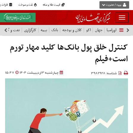
ورود / عضویت
قیمت طلا و سکه
نفت و سوخت
فلزات پا
بار
و
اوراسیا
جهان
اکو
کلان و بودجه
بانک
بیمه
کارگزاری
نفت و گاز
پ
بسته
نمودن
فهرست
کنترل خلق پول بانک‌ها کلید مهار تورم
است+فیلم
چهارشنبه 3 اردیبهشت 1404
15:47
شناسه: 3982928