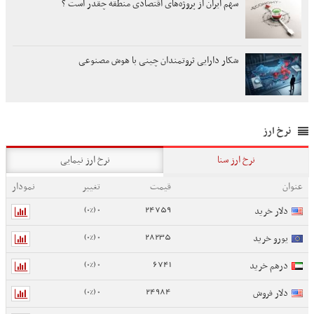
سهم ایران از پروژه‌های اقتصادی منطقه چقدر است ؟
شکار دارایی ثروتمندان چینی با هوش مصنوعی
نرخ ارز
نرخ ارز سنا
نرخ ارز نیمایی
عنوان
قیمت
تغییر
نمودار
0 (0%)
24759
دلار خرید
0 (0%)
28235
یورو خرید
0 (0%)
6741
درهم خرید
0 (0%)
24984
دلار فروش