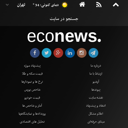
دمای کنونی: 34 °
eco
news
●
درباره ما
پیشنهاد سوژه
ارتباط با ما
قیمت سکه و طلا
آرشیو
نرخ ها و نمودارها
پیوندها
شاخص بورس
نقشه سایت
قیمت خودرو
انتقاد و پیشنهاد
آمار و شاخص ها
اعلام مشکل
رویدادها و نمایشگاهها
میثاق حرفه‌ای
تحلیل های اقتصادی