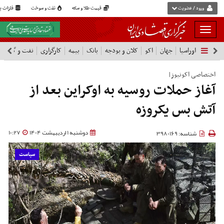
ورود / عضویت
قیمت طلا و سکه
نفت و سوخت
فلزات پا
بار
و
اوراسیا
جهان
اکو
کلان و بودجه
بانک
بیمه
کارگزاری
نفت و گاز
پ
بسته
نمودن
فهرست
اختصاصی اکونیوز|
آغاز حملات روسیه به اوکراین بعد از
آتش بس یکروزه
دوشنبه 1 اردیبهشت 1404
10:27
شناسه: 3980169
سیاست