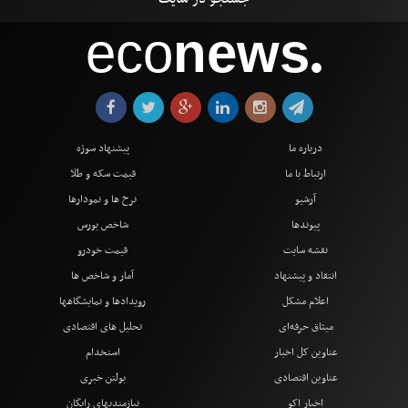
eco
news
●
درباره ما
پیشنهاد سوژه
ارتباط با ما
قیمت سکه و طلا
آرشیو
نرخ ها و نمودارها
پیوندها
شاخص بورس
نقشه سایت
قیمت خودرو
انتقاد و پیشنهاد
آمار و شاخص ها
اعلام مشکل
رویدادها و نمایشگاهها
میثاق حرفه‌ای
تحلیل های اقتصادی
عناوین کل اخبار
استخدام
عناوین اقتصادی
بولتن خبری
اخبار اکو
نیازمندیهای رایگان