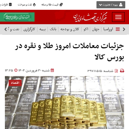
ورود / عضویت
قیمت طلا و سکه
نفت و سوخت
فلزات پا
بار
و
اوراسیا
جهان
اکو
کلان و بودجه
بانک
بیمه
کارگزاری
نفت و گاز
پ
بسته
نمودن
فهرست
جزئیات معاملات امروز طلا و نقره در
بورس کالا
شنبه 30 فروردین 1404
13:25
شناسه: 3978515
اقتصاد