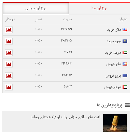
نرخ ارز سنا
نرخ ارز نیمایی
عنوان
قیمت
تغییر
نمودار
0 (0%)
24759
دلار خرید
0 (0%)
28235
یورو خرید
0 (0%)
6741
درهم خرید
0 (0%)
24984
دلار فروش
0 (0%)
28492
یورو فروش
0 (0%)
6803
درهم فروش
پربازدیدترین ها
افت دلار، طلای جهانی را به اوج ۷ هفته‌ای رساند