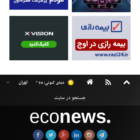
دمای کنونی: 34 °
eco
news
●