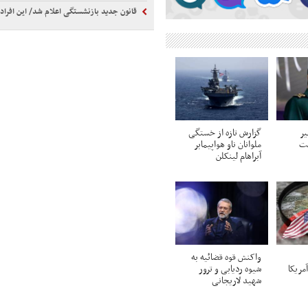
قانون جدید بازنشستگی اعلام شد/ این افراد باید 5 سال بیشتر کا
ر
گزارش تازه از خستگی
یت
ملوانان ناو هواپیمابر
آبراهام لینکلن
واکنش قوه قضائیه به
مریکا
شیوه ردیابی و ترور
شهید لاریجانی