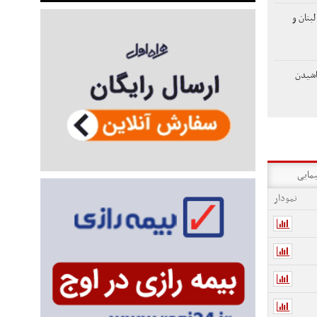
بنان و
اشیدن
یمایی
نمودار