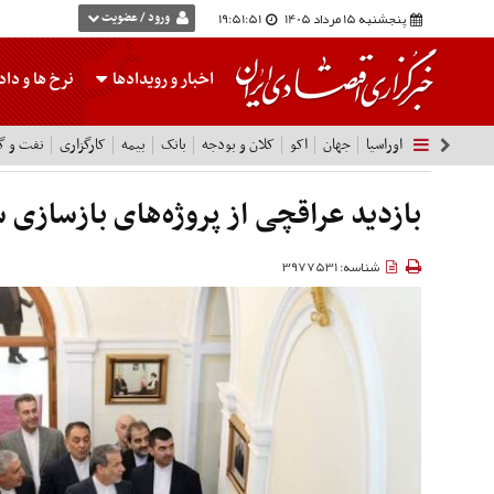
پنجشنبه 15 مرداد 1405
19:51:52
ورود / عضویت
اخبار و رویدادها
نرخ ها
و داده
اوراسیا
جهان
اکو
کلان و بودجه
بانک
بیمه
کارگزاری
نفت و گا
بازدید عراقچی از پروژه‌های بازسازی 
شناسه: 3977531