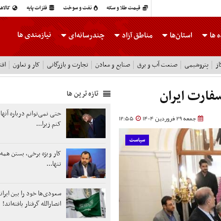
قیمت طلا و سکه
نفت و سوخت
فلزات پایه
کالاه
نیازمندی ها
 ها
استان‌ها
مناطق آزاد
چندرسانه‌ای
ز
پتروشیمی
صنعت آب و برق
صنایع و معادن
تجارت و بازرگانی
کار و تعاون
اقت
سفارت ایران
تازه ترین ها
حتی نمی‌توانم درباره آن
جمعه 29 فروردین 1404
12:55
کنم زیرا...
سیاست
کار ویژه برخی، بستن همه 
تنها...
سعودی‌ها خود را بین ایرانی
انصارالله گرفتار یافته‌اند!