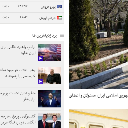
0 (0%)
28492
یورو فروش
0 (0%)
6803
درهم فروش
پربازدیدترین ها
ترامپ راهبرد نظامی برای 
ایران ندارد
رهبر انقلاب در مورد تفاه
کارشناسی را پذیرفتند
خط و نشان نخست وزیر ساب
هوری اسلامی ایران، مسئولان و اعضای
برای قطر
گفت‌وگوی وزیران خارجه آم
انگلیس درباره تنگه هرمز