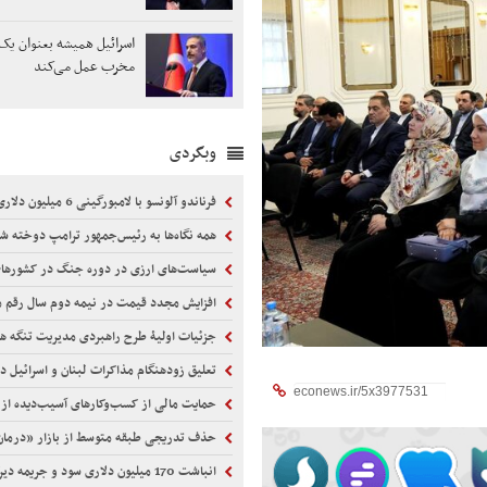
اسرائیل همیشه بعنوان یک
مخرب عمل می‌کند
وبگردی
فرناندو آلونسو با لامبورگینی 6 میلیون دلاری در موناکو
همه نگاه‌ها به رئیس‌جمهور ترامپ دوخته 
سیاست‌های ارزی در دوره جنگ در کشورها
افزایش مجدد قیمت در نیمه دوم سال رقم م
جزئیات اولیۀ طرح راهبردی مدیریت تنگه هرمز م
تعلیق زودهنگام مذاکرات لبنان و اسرائیل د
حمایت مالی از کسب‌وکارهای آسیب‌دیده از
حذف تدریجی طبقه متوسط از بازار «درم
انباشت 170 میلیون دلاری سود و جریمه دیرکرد ایران‌ایر