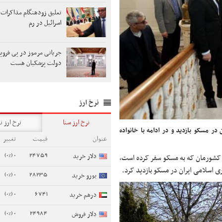
تعلیق زودهنگام مذاکرات ل
اسرائیل در رم
جریانی مرموز در پی فروپ
دولت پزشکیان هست
نرخ ارز
نرخ ارز سنا
نرخ ارز ن
ر مسکو بازدید و در ادامه با خانواده
عنوان
قیمت
تغییر
0 (0%)
24759
دلار خرید
کشورمان که به مسکو سفر کرده است،
 اسلامی ایران در مسکو بازدید کرد.
0 (0%)
28235
یورو خرید
0 (0%)
6741
درهم خرید
0 (0%)
24984
دلار فروش