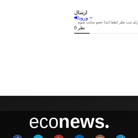
eco
news
●