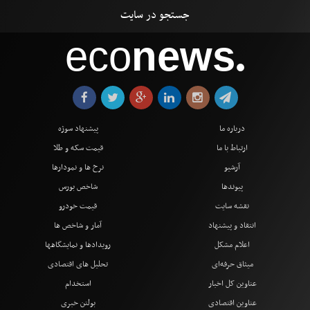
eco
news
●
درباره ما
پیشنهاد سوژه
ارتباط با ما
قیمت سکه و طلا
آرشیو
نرخ ها و نمودارها
پیوندها
شاخص بورس
نقشه سایت
قیمت خودرو
انتقاد و پیشنهاد
آمار و شاخص ها
اعلام مشکل
رویدادها و نمایشگاهها
میثاق حرفه‌ای
تحلیل های اقتصادی
عناوین کل اخبار
استخدام
عناوین اقتصادی
بولتن خبری