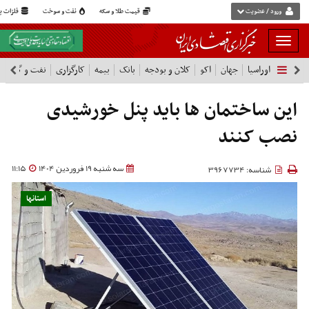
ورود / عضویت
قیمت طلا و سکه
نفت و سوخت
فلزات پا
بار
و
اوراسیا
جهان
اکو
کلان و بودجه
بانک
بیمه
کارگزاری
نفت و گاز
پ
بسته
نمودن
فهرست
این ساختمان ها باید پنل خورشیدی
نصب کنند
سه شنبه 19 فروردین 1404
11:15
شناسه: 3967734
استانها