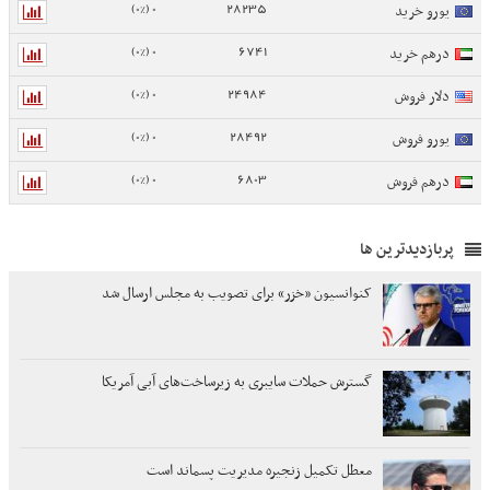
0 (0%)
28235
یورو خرید
0 (0%)
6741
درهم خرید
0 (0%)
24984
دلار فروش
0 (0%)
28492
یورو فروش
0 (0%)
6803
درهم فروش
پربازدیدترین ها
کنوانسیون «خزر» برای تصویب به مجلس ارسال شد
گسترش حملات سایبری به زیرساخت‌های آبی آمریکا
معطل تکمیل زنجیره مدیریت پسماند است