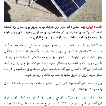
اقتصاد ایران:
یزد- مدیر دفتر بازار برق شرکت توزیع نیروی برق استان یزد گفت:
احداث نیروگاه‌های تجدیدپذیر در ساختمان‌های مسکونی جدید بالای چهار طبقه
یا با مجموع مساحت ساخت بیش از هزار متر مربع الزامی است.
به گزارش خبرگزاری
اقتصاد ایران
، محمدمهدی میرجلیلی در خصوص فرآیند
قرارداد ۲۰ ساله خرید تضمینی برق از مشترکان نیروگاه‌های تجدید پذیر خانگی
بیان داشت: این قرارداد در همان روز مراجعه متقاضی امضا شده و
پش
از
تأمین تجهیزات و انتخاب پیمانکار مورد تأیید شرکت توزیع و پایان فرآیند
احداث نیروگاه تا اتصال نیروگاه به شبکه، میزان تولید برق محاسبه و هر ماه
مبلغ خرید انرژی از طریق
ساتبا
به حساب مالک واریز می‌شود.
وی کار نصب نیروگاه خورشیدی
بامی
بر اساس مساحت پشت بام یا حیاط منازل
را حدود ۷ روز اعلام کرد.
مدیر دفتر بازار برق شرکت توزیع نیروی برق استان یزد توان تولید برق
نیروگاه‌های
بامی
به ازای هر ۱۲ تا ۱۵ متر مربع مساحت را معادل یک کیلووات