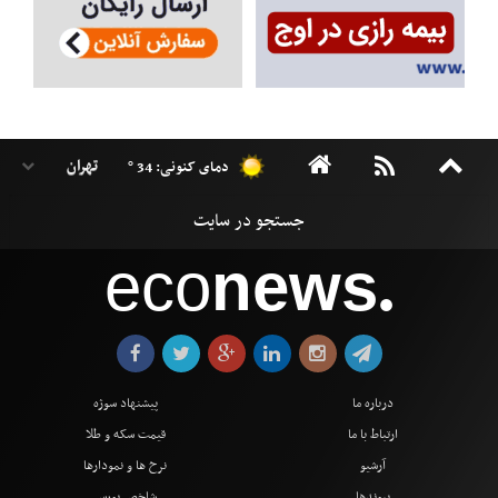
دمای کنونی: 34 °
eco
news
●
درباره ما
پیشنهاد سوژه
ارتباط با ما
قیمت سکه و طلا
آرشیو
نرخ ها و نمودارها
پیوندها
شاخص بورس