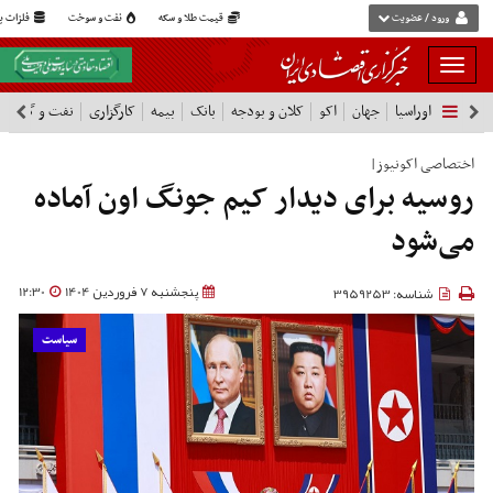
ورود / عضویت
قیمت طلا و سکه
نفت و سوخت
فلزات پا
بار
و
اوراسیا
جهان
اکو
کلان و بودجه
بانک
بیمه
کارگزاری
نفت و گاز
پ
بسته
نمودن
فهرست
اختصاصی اکونیوز|
روسیه برای دیدار کیم جونگ اون آماده
می‌شود
پنجشنبه 7 فروردین 1404
12:30
شناسه: 3959253
سیاست