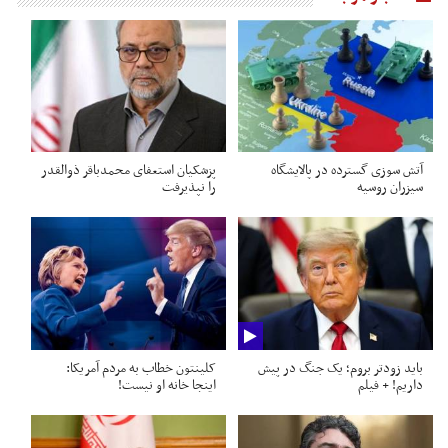
آتش سوزی گسترده در پالایشگاه
پزشکیان استعفای محمدباقر ذوالقدر
سیزران روسیه
را نپذیرفت
باید زودتر بروم؛ یک جنگ در پیش
کلینتون خطاب به مردم آمریکا:
داریم! + فیلم
اینجا خانه او نیست!