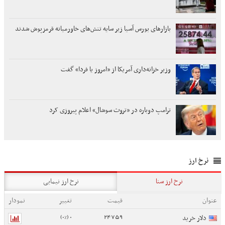
بازارهای بورس آسیا زیر سایه تنش‌های خاورمیانه قرمزپوش شدند
وزیر خزانه‌داری آمریکا از «امروز یا فردا» گفت
ترامپ دوباره در «تروث سوشال» اعلام پیروزی کرد
نرخ ارز
نرخ ارز سنا
نرخ ارز نیمایی
عنوان
قیمت
تغییر
نمودار
0 (0%)
24759
دلار خرید