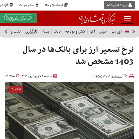
ورود / عضویت
قیمت طلا و سکه
نفت و سوخت
فلزات پا
بار
و
اوراسیا
جهان
اکو
کلان و بودجه
بانک
بیمه
کارگزاری
نفت و گاز
پ
بسته
نمودن
فهرست
نرخ تسعیر ارز برای بانک‌ها در سال
1403 مشخص شد
شنبه 2 فروردین 1404
14:45
شناسه: 3955477
اقتصاد