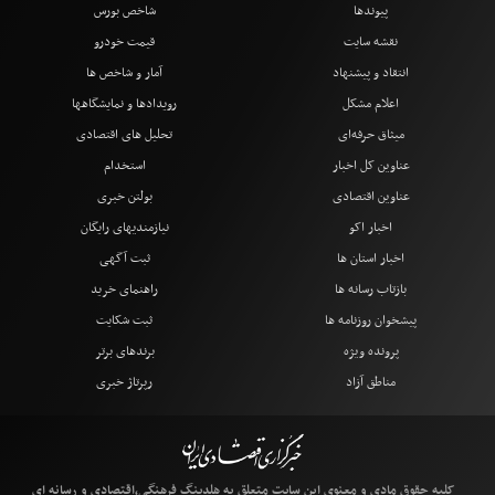
پیوندها
شاخص بورس
نقشه سایت
قیمت خودرو
انتقاد و پیشنهاد
آمار و شاخص ها
اعلام مشکل
رویدادها و نمایشگاهها
میثاق حرفه‌ای
تحلیل های اقتصادی
عناوین کل اخبار
استخدام
عناوین اقتصادی
بولتن خبری
اخبار اکو
نیازمندیهای رایگان
اخبار استان ها
ثبت آگهی
بازتاب رسانه ها
راهنمای خرید
پیشخوان روزنامه ها
ثبت شکایت
پرونده ویژه
برندهای برتر
مناطق آزاد
رپرتاژ خبری
کلیه حقوق مادی و معنوی این سایت متعلق به هلدینگ فرهنگی،اقتصادی و رسانه ای