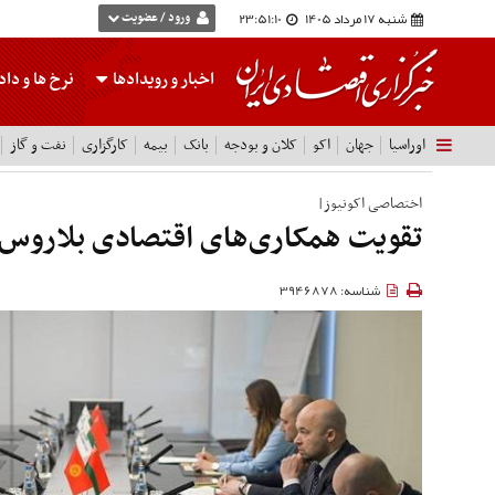
شنبه 17 مرداد 1405
23:51:11
ورود / عضویت
اخبار و رویدادها
نرخ ها
و داده
اوراسیا
جهان
اکو
کلان و بودجه
بانک
بیمه
کارگزاری
نفت و گاز
اختصاصی اکونیوز|
تقویت همکاری‌های اقتصادی بلاروس 
شناسه: 3946878