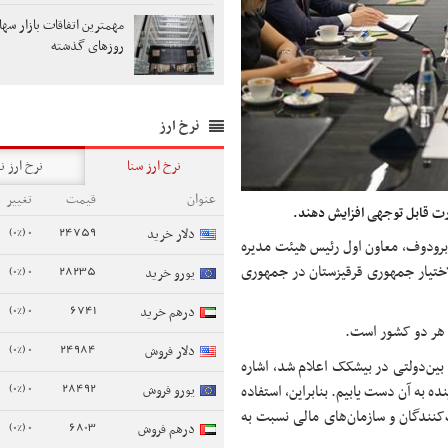
مهمترین اتفاقات بازار سها
روزهای گذشته
نرخ ارز
نرخ ارز سنا
نرخ ارز ن
عنوان
قیمت
تغییر
صورت قابل توجهی افزایش دهند.
0 (0%)
24759
دلار خرید
 Belta، رومن برودوف، معاون اول رئیس هیئت ‌مدیره
0 (0%)
28235
الاختیار جمهوری قرقیزستان در جمهوری
یورو خرید
0 (0%)
6741
درهم خرید
 هر دو کشور است.
0 (0%)
24984
دلار فروش
ت کمیسیون بین‌دولتی در بیشکک اعلام شد، اشاره
0 (0%)
28492
یورو فروش
 به آن دست یابیم. بنابراین، استفاده
کنندگان و سازمان‌های مالی نسبت به
0 (0%)
6803
درهم فروش