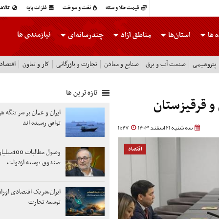
قیمت طلا و سکه
نفت و سوخت
فلزات پایه
کالاه
نیازمندی ها
 ها
استان‌ها
مناطق آزاد
چندرسانه‌ای
پتروشیمی
صنعت آب و برق
صنایع و معادن
تجارت و بازرگانی
کار و تعاون
اقتصاد
تازه ترین ها
و قرقیزستان
ایران و عمان بر سر تنگه هر
توافق رسیده اند
سه شنبه 21 اسفند 1403
11:27
اقتصاد
وصول مطالبات
صندوق توسعه ازدولت
ایران،شریک اقتصادی اوراس
توسعه تجارت