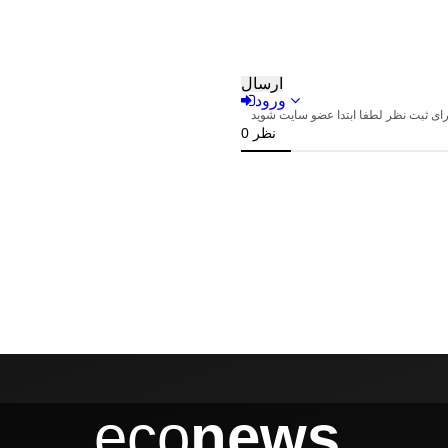
eco
news