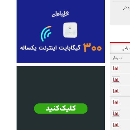
م در
یمایی
نمودار