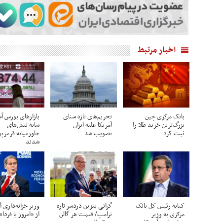
اخبار مرتبط
بانک مرکزی چین
تحریم‌های تازه سنای
بازارهای بورس آس
بزرگ‌ترین خرید طلا زا
آمریکا علیه ایران
سایه تنش‌های
ثبت کرد
تصویب شد
خاورمیانه قرمزپ
شدند
کنایه رئیس کل بانک
گرانی بنزین دردسر تازه
وزیر خزانه‌داری آ
مرکزی به وزیر
ترامپ/ قیمت هر گالن
از «امروز یا فرد