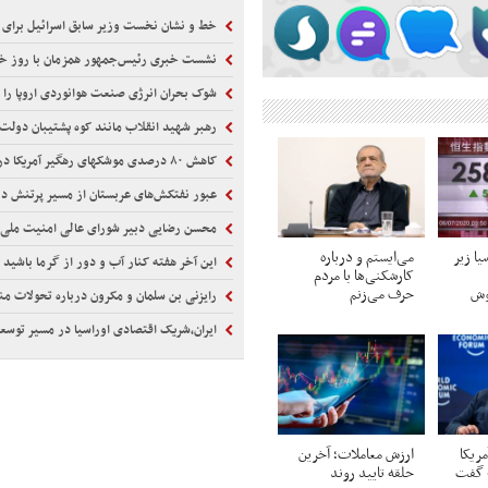
خط و نشان نخست وزیر سابق اسرائیل برای 
نشست خبری رئیس‌جمهور همزمان با روز خب
شوک بحران انرژی صنعت هوانوردی اروپا را زمین
رهبر شهید انقلاب مانند کوه پشتیبان دولت 
کاهش ۸۰ درصدی موشکهای رهگیر آمریکا در جنگ با ایران
عبور نفتکش‌های عربستان از مسیر پرتنش د
محسن رضایی دبیر شورای عالی امنیت ملی
یا زیر
می‌ایستم و درباره
این آخر هفته کنار آب و دور از گرما باشید
کارشکنی‌ها با مردم
وش
حرف می‌زنم
رایزنی بن سلمان و مکرون درباره تحولات من
ایران،شریک اقتصادی اوراسیا در مسیر توسع
مریکا
ارزش معاملات؛ آخرین
ا» گفت
حلقه تایید روند