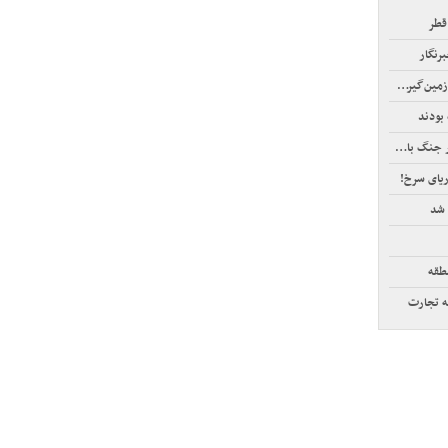
قطر
رنگار
‌گیر‌کرد
بودند
ریای سرخ!
 شد
طقه
ه تجارت