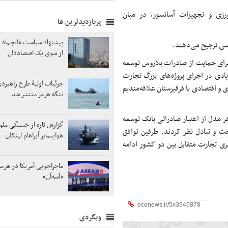
رزی و تجهیزات آسانسور، در میان
پربازدیدترین ها
پیشنهاد سیاست «انجماد 
سی ترجیح می‌دهند.
از سوی یک اقتصاددان
برای حمایت از صادرات بلاروس توسعه
ادی در اجرای پروژه‌های بزرگ تجارت
جزئیات اولیۀ طرح راهبر
و اقتصادی با قرقیزستان علاقه‌مندیم
تنگه هرمز منتشر شد
هر مدل از اعتبار صادراتی بانک توسعه
گزارش تازه از خستگی ملوان
ث و تبادل نظر کردند. طرفین توافق
هواپیمابر آبراهام لینکلن
بری تجارت متقابل بین دو کشور ادامه
ماجراجویی آمریکا در هرمز
«آسه‌آن»
وبگردی