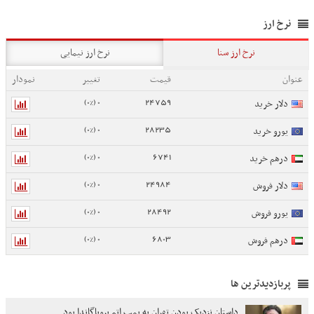
نرخ ارز
نرخ ارز سنا
نرخ ارز نیمایی
عنوان
قیمت
تغییر
نمودار
0 (0%)
24759
دلار خرید
0 (0%)
28235
یورو خرید
0 (0%)
6741
درهم خرید
0 (0%)
24984
دلار فروش
0 (0%)
28492
یورو فروش
0 (0%)
6803
درهم فروش
پربازدیدترین ها
داستان نزدیک بودن تهران به بمب اتم پروپاگاندا بود