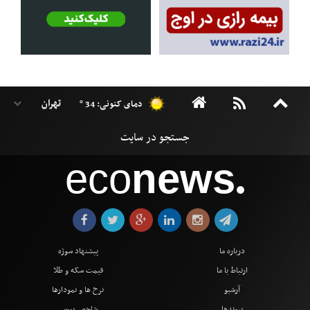
دمای کنونی: 34 °
eco
news
●
درباره ما
پیشنهاد سوژه
ارتباط با ما
قیمت سکه و طلا
آرشیو
نرخ ها و نمودارها
پیوندها
شاخص بورس