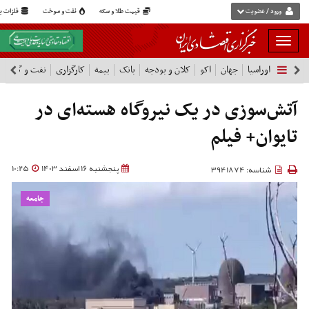
ورود / عضویت
قیمت طلا و سکه
نفت و سوخت
فلزات پا
بار
و
اوراسیا
جهان
اکو
کلان و بودجه
بانک
بیمه
کارگزاری
نفت و گاز
پ
بسته
نمودن
فهرست
آتش‌سوزی در یک نیروگاه هسته‌ای در
تایوان+ فیلم
پنجشنبه 16 اسفند 1403
10:25
شناسه: 3941874
جامعه