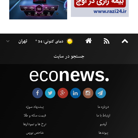
دمای کنونی: 34 °
eco
news
●
درباره ما
پیشنهاد سوژه
ارتباط با ما
قیمت سکه و طلا
آرشیو
نرخ ها و نمودارها
پیوندها
شاخص بورس