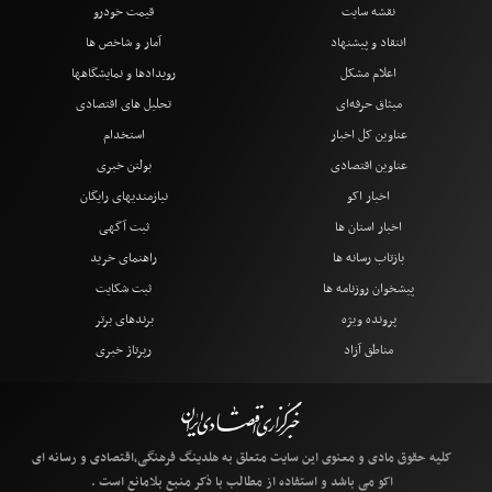
نقشه سایت
قیمت خودرو
انتقاد و پیشنهاد
آمار و شاخص ها
اعلام مشکل
رویدادها و نمایشگاهها
میثاق حرفه‌ای
تحلیل های اقتصادی
عناوین کل اخبار
استخدام
عناوین اقتصادی
بولتن خبری
اخبار اکو
نیازمندیهای رایگان
اخبار استان ها
ثبت آگهی
بازتاب رسانه ها
راهنمای خرید
پیشخوان روزنامه ها
ثبت شکایت
پرونده ویژه
برندهای برتر
مناطق آزاد
رپرتاژ خبری
کلیه حقوق مادی و معنوی این سایت متعلق به هلدینگ فرهنگی،اقتصادی و رسانه ای
اکو می باشد و استفاده از مطالب با ذکر منبع بلامانع است .