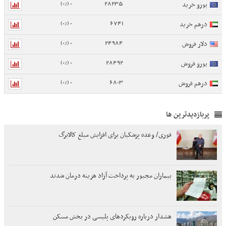
0 (0%)
28235
یورو خرید
0 (0%)
6741
درهم خرید
0 (0%)
24984
دلار فروش
0 (0%)
28492
یورو فروش
0 (0%)
6803
درهم فروش
پربازدیدترین ها
فوری/ وعده پزشکیان برای افزایش مبلغ کالابرگ
بیماران مجبور به پرداخت آزاد هزینه درمان شدند
هشدار درباره رویکردهای پلیسی در بخش مسکن