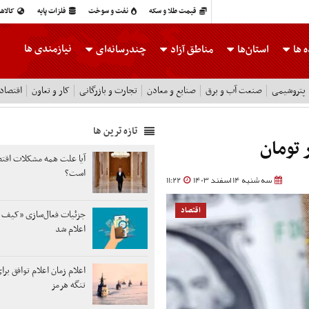
قیمت طلا و سکه
نفت و سوخت
فلزات پایه
کالاه
نیازمندی ها
 ها
استان‌ها
مناطق آزاد
چندرسانه‌ای
پتروشیمی
صنعت آب و برق
صنایع و معادن
تجارت و بازرگانی
کار و تعاون
اقتصاد
تازه ترین ها
آیا علت همه مشکلات اق
است؟
سه شنبه 14 اسفند 1403
11:22
اقتصاد
جزئیات فعال‌سازی «کیف پ
اعلام شد
اعلام زمان اعلام توافق برا
تنگه هرمز