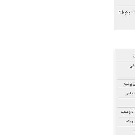
مشام «پول»
»
وعی
ق برسیم
ا+عکس
 کاخ سفید
بودند
.