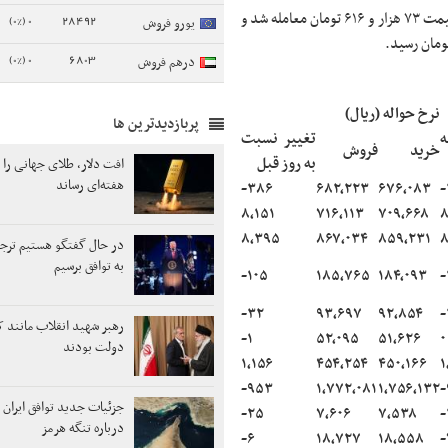
این در حالی است که قیمت هر اسکناس یورو با افزایش ۸۳۸ تومانی به قیمت ۷۳ هزار و ۶۱۶ تومان معامله شد و
0 (0%)
28492
یورو فروش
0 (0%)
6803
درهم فروش
نرخ حواله (ریال)
پربازدیدترین ها
ه
تغییر نسبت
خرید
فروش
به روز قبل
هفته‌ای رساند
-۳۸۶
۶۸۲,۲۲۳
۶۷۶,۰۸۳
-
۸,۱۵۱
۷۱۶,۱۱۳
۷۰۹,۶۶۸
۸
۸,۳۹۵
۸۶۷,۰۳۴
۸۵۹,۲۳۱
۸
در حال گفتگو هستیم ترج
به توافق برسیم
-۱۰۵
۱۸۵,۷۶۵
۱۸۴,۰۹۳
-
-۳۲
۹۳,۶۹۷
۹۲,۸۵۴
-
رهبر شهید انقلاب مانند ک
-۱
۵۲,۰۹۵
۵۱,۶۲۶
۰
دولت بودند
۱,۱۵۶
۴۵۴,۲۵۴
۴۵۰,۱۶۶
۱
-۹۵۳
۱,۷۷۲,۰۸۱
۱,۷۵۶,۱۳۲
-
جزئیات جدید توافق ایران 
-۲۵
۷,۶۰۶
۷,۵۳۸
-
درباره تنگه هرمز
-۶
۱۸,۷۲۷
۱۸,۵۵۸
-