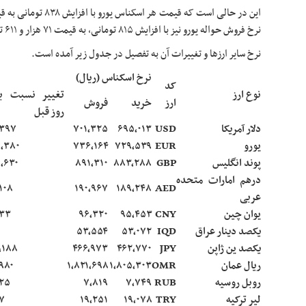
نرخ فروش حواله یورو نیز با افزایش ۸۱۵ تومانی، به قیمت ۷۱ هزار و ۶۱۱ تومان رسید.
نرخ سایر ارزها و تغییرات آن به تفصیل در جدول زیر آمده است.
نرخ اسکناس (ریال)
کد
نوع ارز
تغییر نسبت ب
ارز
خرید
فروش
روز قبل
دلار آمریکا
USD
۶۹۵,۰۱۳
۷۰۱,۳۲۵
۳۹۷
یورو
EUR
۷۲۹,۵۳۹
۷۳۶,۱۶۴
,۳۸۰
پوند انگلیس
GBP
۸۸۳,۲۸۸
۸۹۱,۳۱۰
,۶۳۰
درهم امارات متحده
۱۰۸
۱۹۰,۹۶۷
۱۸۹,۲۴۸
AED
عربی
یوان چین
CNY
۹۵,۴۵۳
۹۶,۳۲۰
۳۳
یکصد دینار عراق
IQD
۵۳,۰۷۲
۵۳,۵۵۴
یکصد ین ژاپن
JPY
۴۶۲,۷۷۰
۴۶۶,۹۷۳
,۱۸۸
ریال عمان
OMR
۱,۸۰۵,۳۰۳
۱,۸۲۱,۶۹۸
۹۸۰
روبل روسیه
RUB
۷,۷۴۹
۷,۸۱۹
۲۵
لیر ترکیه
TRY
۱۹,۰۷۸
۱۹,۲۵۱
۷