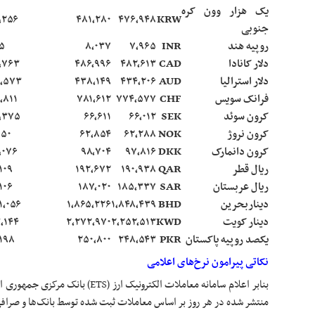
یک هزار
وون
کره
,۲۵۶
۴۸۱,۲۸۰
۴۷۶,۹۴۸
KRW
جنوبی
روپیه هند
INR
۷,۹۶۵
۸,۰۳۷
۵
دلار کانادا
CAD
۴۸۲,۶۱۳
۴۸۶,۹۹۶
,۷۶۳
دلار استرالیا
AUD
۴۳۴,۲۰۶
۴۳۸,۱۴۹
,۵۷۳
فرانک
سویس
CHF
۷۷۴,۵۷۷
۷۸۱,۶۱۲
,۸۱۱
کرون سوئد
SEK
۶۶,۰۱۲
۶۶,۶۱۱
,۳۷۵
کرون نروژ
NOK
۶۲,۲۸۸
۶۲,۸۵۴
۵۰
کرون دانمارک
DKK
۹۷,۸۱۶
۹۸,۷۰۴
,۰۷۶
ریال قطر
QAR
۱۹۰,۹۳۸
۱۹۲,۶۷۲
۱۰۹
ریال عربستان
SAR
۱۸۵,۳۳۷
۱۸۷,۰۲۰
۱۰۶
دیناربحرین
BHD
۱,۸۴۸,۴۳۹
۱,۸۶۵,۲۲۶
۱,۰۵۶
دینار کویت
KWD
۲,۲۵۲,۵۱۳
۲,۲۷۲,۹۷۰
,۱۴۴
یکصد روپیه پاکستان
PKR
۲۴۸,۵۴۳
۲۵۰,۸۰۰
۱۹۸
نکاتی پیرامون نرخ‌های اعلامی
بنابر
اعلام سامانه معاملات الکترونیک ارز (S
منتشر شده در هر روز بر اساس معاملات ثبت شده توسط بانک‌ها و صرافی‌