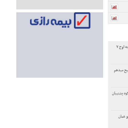
افت دلار، طلای جهانی را به اوج ۷
یح میدهم
وه پشتیبان
و عمان