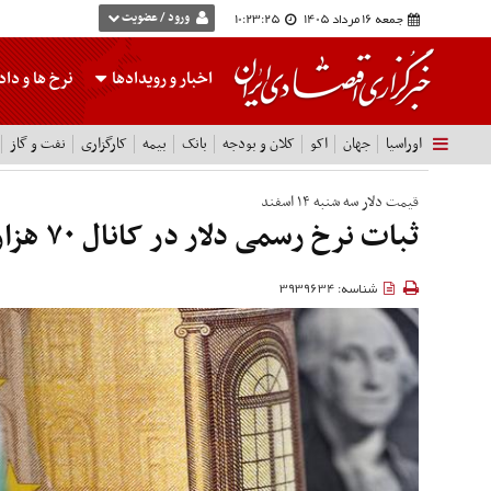
جمعه 16 مرداد 1405
10:23:26
ورود / عضویت
اخبار و رویدادها
نرخ ها
و داده
اوراسیا
جهان
اکو
کلان و بودجه
بانک
بیمه
کارگزاری
نفت و گاز
قیمت دلار سه شنبه ۱۴ اسفند
ثبات نرخ رسمی دلار در کانال ۷۰ هزار تومان
شناسه: 3939634