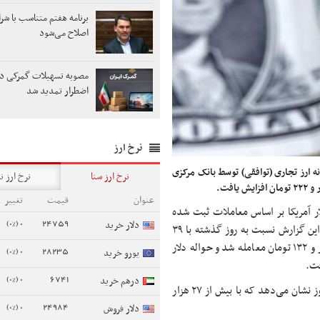
برنامه هفتم متناسب با شر
اصلاح می‌شود
مصوبه تسهیلات گمرکی در
اضطرار تمدید شد
نرخ ارز
 ارز تجاری (توافقی) توسط بانک مرکزی
نرخ ارز سنا
نرخ ارز ن
عنوان
قیمت
تغییر
فند، قیمت دلار آمریکا بر اساس معاملات ثبت شده
0 (0%)
24759
دلار خرید
توسط بانک‌ها و صرافی‌ها در سامانه ارز تجاری (توافقی) در زمان تهیه این گزارش نسبت به روز گذشته با ۳۹
تومان کاهش در دلار اسکناسی، هر دلار اسکناس آمریکا به نرخ ۷۰ هزار و ۱۳۲ تومان معامله شد و حواله دلار
0 (0%)
28235
یورو خرید
0 (0%)
6741
درهم خرید
روند افزایش قیمت اسکناس دلار آمریکا را از انتهای سال ۱۴۰۱ تا به امروز نشان می‌دهد که با بیش از ۲۷ هزار
0 (0%)
24984
دلار فروش