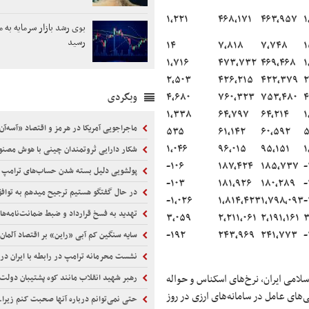
۱,۲۲۱
۴۶۸,۱۷۱
۴۶۳,۹۵۷
۱
بوی رشد بازار سرمایه به 
رسید
۱۴
۷,۸۱۸
۷,۷۴۸
۱
۱,۷۱۶
۴۷۳,۷۳۲
۴۶۹,۴۶۸
۱
۲,۵۰۳
۴۲۶,۲۱۵
۴۲۲,۳۷۹
۲
۴,۶۸۰
۷۶۰,۳۲۳
۷۵۳,۴۸۰
۴
وبگردی
۱,۳۳۸
۶۴,۷۹۷
۶۴,۲۱۴
۱
ماجراجویی آمریکا در هرمز و اقتصاد «آسه‌آن
۵۳۵
۶۱,۱۴۲
۶۰,۵۹۲
۵
۱,۰۴۶
۹۶,۰۱۵
۹۵,۱۵۱
۱
شکار دارایی ثروتمندان چینی با هوش مصن
-۱۰۶
۱۸۷,۴۲۴
۱۸۵,۷۳۷
-
پولشویی دلیل بسته شدن حساب‌های ترامپ
-۱۰۳
۱۸۱,۹۲۶
۱۸۰,۲۸۹
-
در حال گفتگو هستیم ترجیح میدهم به تواف
-۱,۰۲۶
۱,۸۱۴,۴۲۳
۱,۷۹۸,۰۹۳
-
تهدید به فسخ قرارداد و ضبط ضمانت‌نامه‌ه
۳,۰۵۹
۲,۲۱۱,۰۶۱
۲,۱۹۱,۱۶۱
۳
-۱۹۲
۲۴۳,۹۶۹
۲۴۱,۷۷۳
-
سایه سنگین کم آبی «راین» بر اقتصاد آلمان
نشست محرمانه ترامپ در رابطه با ایران در
ET) بانک مرکزی جمهوری اسلامی ایران، نرخ‌های اسکناس و حواله
رهبر شهید انقلاب مانند کوه پشتیبان دولت 
های عامل در سامانه‌های ارزی در روز
حتی نمی‌توانم درباره آنها صحبت کنم زیرا..