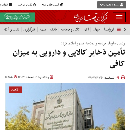
ورود / عضویت
قیمت طلا و سکه
نفت و سوخت
فلزات پا
بار
و
اوراسیا
جهان
اکو
کلان و بودجه
بانک
بیمه
کارگزاری
نفت و گاز
پ
بسته
نمودن
فهرست
رئیس سازمان برنامه و بودجه کشور اعلام کرد؛
تأمین ذخایر کالایی و دارویی به میزان
کافی
یکشنبه 12 اسفند 1403
11:55
شناسه: 3937376
اقتصاد