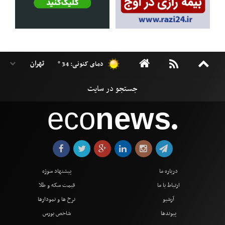
دمای کنونی: 34 °
eco
news
●
درباره ما
پیشنهاد سوژه
ارتباط با ما
قیمت سکه و طلا
آرشیو
نرخ ها و نمودارها
پیوندها
شاخص بورس