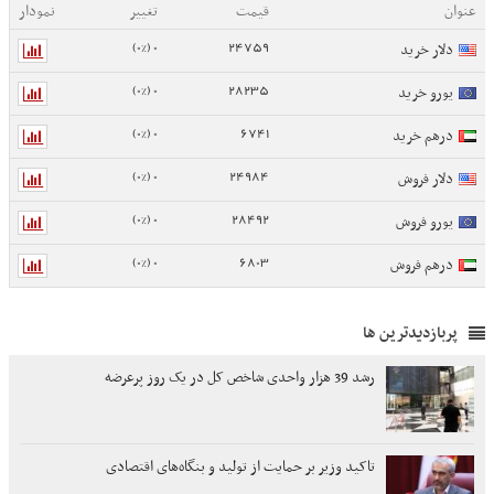
عنوان
قیمت
تغییر
نمودار
0 (0%)
24759
دلار خرید
0 (0%)
28235
یورو خرید
0 (0%)
6741
درهم خرید
0 (0%)
24984
دلار فروش
0 (0%)
28492
یورو فروش
0 (0%)
6803
درهم فروش
پربازدیدترین ها
رشد 39 هزار واحدی شاخص کل در یک روز پرعرضه
تاکید وزیر بر حمایت از تولید و بنگاه‌های اقتصادی