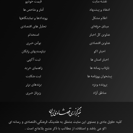
نقشه سایت
قیمت خودرو
انتقاد و پیشنهاد
آمار و شاخص ها
اعلام مشکل
رویدادها و نمایشگاهها
میثاق حرفه‌ای
تحلیل های اقتصادی
عناوین کل اخبار
استخدام
عناوین اقتصادی
بولتن خبری
اخبار اکو
نیازمندیهای رایگان
اخبار استان ها
ثبت آگهی
بازتاب رسانه ها
راهنمای خرید
پیشخوان روزنامه ها
ثبت شکایت
پرونده ویژه
برندهای برتر
مناطق آزاد
رپرتاژ خبری
کلیه حقوق مادی و معنوی این سایت متعلق به هلدینگ فرهنگی،اقتصادی و رسانه ای
اکو می باشد و استفاده از مطالب با ذکر منبع بلامانع است .