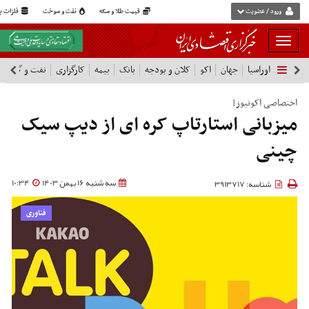
ورود / عضویت
قیمت طلا و سکه
نفت و سوخت
فلزات پا
بار
و
اوراسیا
جهان
اکو
کلان و بودجه
بانک
بیمه
کارگزاری
نفت و گاز
پ
بسته
نمودن
فهرست
اختصاصی اکونیوز|
میزبانی استارتاپ کره ای از دیپ سیک
چینی
سه شنبه 16 بهمن 1403
10:34
شناسه: 3913717
فناوری