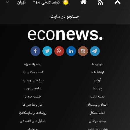
دمای کنونی: 34 °
eco
news
●
درباره ما
پیشنهاد سوژه
ارتباط با ما
قیمت سکه و طلا
آرشیو
نرخ ها و نمودارها
پیوندها
شاخص بورس
نقشه سایت
قیمت خودرو
انتقاد و پیشنهاد
آمار و شاخص ها
اعلام مشکل
رویدادها و نمایشگاهها
میثاق حرفه‌ای
تحلیل های اقتصادی
عناوین کل اخبار
استخدام