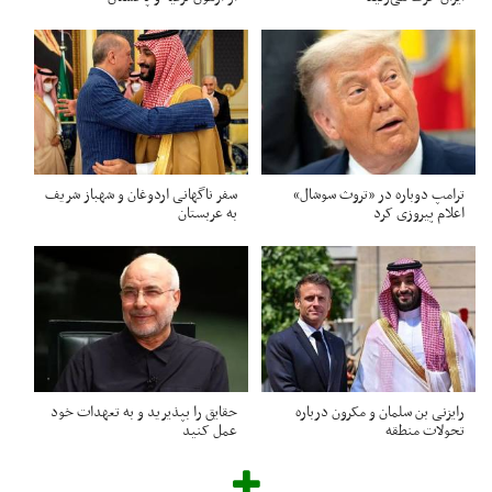
ترامپ دوباره در «تروث سوشال»
سفر ناگهانی اردوغان و شهباز شریف
اعلام پیروزی کرد
به عربستان
رایزنی بن سلمان و مکرون درباره
حقایق را بپذیرید و به تعهدات خود
تحولات منطقه
عمل کنید