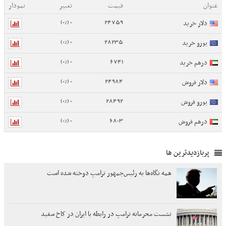
عنوان
قیمت
تغییر
نمودار
0 (0%)
24759
دلار خرید
0 (0%)
28235
یورو خرید
0 (0%)
6741
درهم خرید
0 (0%)
24984
دلار فروش
0 (0%)
28492
یورو فروش
0 (0%)
6803
درهم فروش
پربازدیدترین ها
همه نگاه‌ها به رئیس‌جمهور ترامپ دوخته شده است
نشست محرمانه ترامپ در رابطه با ایران در کاخ سفید