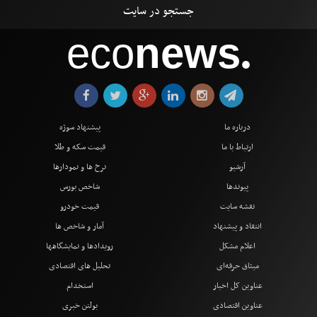
eco
news
●
درباره ما
پیشنهاد سوژه
ارتباط با ما
قیمت سکه و طلا
آرشیو
نرخ ها و نمودارها
پیوندها
شاخص بورس
نقشه سایت
قیمت خودرو
انتقاد و پیشنهاد
آمار و شاخص ها
اعلام مشکل
رویدادها و نمایشگاهها
میثاق حرفه‌ای
تحلیل های اقتصادی
عناوین کل اخبار
استخدام
عناوین اقتصادی
بولتن خبری