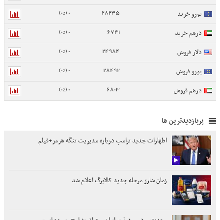
0 (0%)
28235
یورو خرید
0 (0%)
6741
درهم خرید
0 (0%)
24984
دلار فروش
0 (0%)
28492
یورو فروش
0 (0%)
6803
درهم فروش
پربازدیدترین ها
اظهارات جدید ترامپ درباره مدیریت تنگه هرمز+فیلم
زمان شارژ مرحله جدید کالابرگ اعلام شد