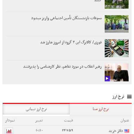
کنند
معوقات بازنشستگان تأمین اجتماعی واریز میشود
فوری/ کالابرگ این ۳ گروه از امروز شارژ شد
رهبر انقلاب در مورد تفاهم، نظر کارشناسی را پذیرفتند
نرخ ارز
نرخ ارز سنا
نرخ ارز نیمایی
عنوان
قیمت
تغییر
نمودار
0 (0%)
24759
دلار خرید