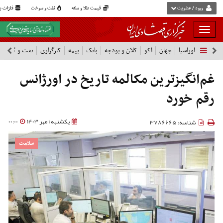
ورود / عضویت
قیمت طلا و سکه
نفت و سوخت
فلزات پا
بار
و
اوراسیا
جهان
اکو
کلان و بودجه
بانک
بیمه
کارگزاری
نفت و گاز
پ
بسته
نمودن
فهرست
غم‌انگیزترین مکالمه تاریخ در اورژانس
رقم خورد
یکشنبه 1 مهر 1403
00:00
شناسه: 3786665
سلامت