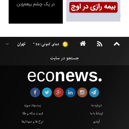
دمای کنونی: 34 °
eco
news
●
درباره ما
پیشنهاد سوژه
ارتباط با ما
قیمت سکه و طلا
آرشیو
نرخ ها و نمودارها